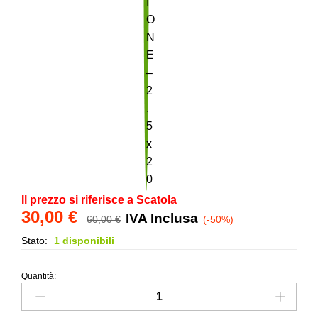
Il prezzo si riferisce a Scatola
30,00
€
IVA Inclusa
60,00
€
(-50%)
Stato:
1 disponibili
Quantità:
Torello
quadrato
in