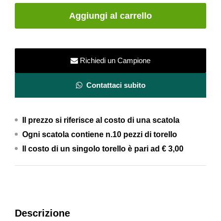
ceramica
Aggiungi al carrello
ARANCIONE
–
2.5x20
quantity
Richiedi un Campione
Contattaci subito
Il prezzo si riferisce al costo di una scatola
Ogni scatola contiene n.10 pezzi di torello
Il costo di un singolo torello è pari ad
€ 3,00
Descrizione