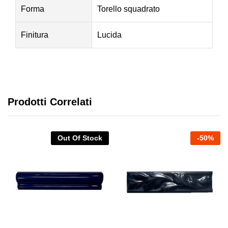
Forma
Torello squadrato
Finitura
Lucida
Prodotti Correlati
Out Of Stock
-
50
%