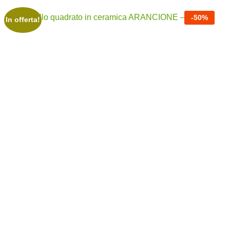
-
50
%
In offerta!