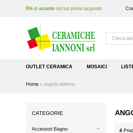
5%
di
sconto
sul tuo primo acquisto
Cod
Tutto
OUTLET CERAMICA
MOSAICI
LIST
Home
»
angolo esterno
ANG
CATEGORIE
Accessori Bagno
4
Prod