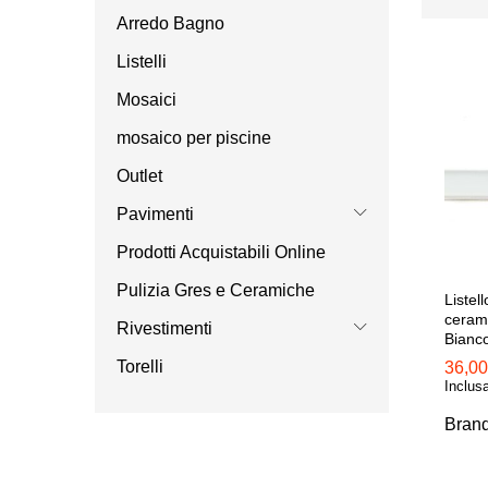
Arredo Bagno
Listelli
Mosaici
mosaico per piscine
Outlet
Pavimenti
Prodotti Acquistabili Online
Pulizia Gres e Ceramiche
Listel
ceram
Rivestimenti
Bianc
Torelli
36,0
36,0
Inclus
Bran