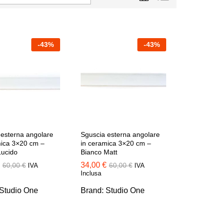
-
43
%
-
43
%
 esterna angolare
Sguscia esterna angolare
mica 3×20 cm –
in ceramica 3×20 cm –
Lucido
Bianco Matt
34,00
34,00
€
€
60,00
60,00
€
€
60,00
60,00
€
€
IVA
IVA
Inclusa
Studio One
Brand:
Studio One