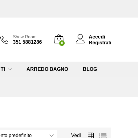
Accedi
Show Room
351 5881286
Registrati
0
TI
ARREDO BAGNO
BLOG
to predefinito
Vedi