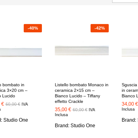
-
40
%
-
42
%
lo bombato in
Listello bombato Monaco in
Sguscia
ica 3×20 cm –
ceramica 2×15 cm –
in cera
o Lucido
Bianco Lucido – Tiffany
Bianco 
effetto Crackle
0
0
€
€
34,00
34,00
€
€
60,00
60,00
€
€
IVA
a
35,00
35,00
€
€
Inclusa
60,00
60,00
€
€
IVA
Inclusa
d:
Studio One
Brand:
Brand:
Studio One