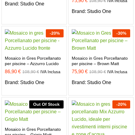
75,90
€
108,90
€
IVA Inclusa
Brand:
Studio One
Brand:
Studio One
-
20
%
-
30
%
Mosaico in Gres Porcellanato
Mosaico in Gres Porcellanato
per piscine – Azzurro Lucido
per piscine – Brown Matt
86,90
€
75,90
€
108,90
€
108,90
€
IVA Inclusa
IVA Inclusa
Brand:
Studio One
Brand:
Studio One
Out Of Stock
-
20
%
Mosaico in Gres Porcellanato
per piscine – Grigio Matt