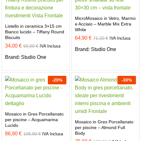
MicroMosaico in Vetro, Marmo
e Acciaio – Marble Mix Extra
Listello in ceramica 3×15 cm
White
Bianco lucido – Tiffany Round
Biscuits
64,90
€
71,20
€
IVA Inclusa
34,00
€
60,00
€
IVA Inclusa
Brand:
Studio One
Brand:
Studio One
-
20
%
-
30
%
Mosaico in Gres Porcellanato
per piscine – Acquamarina
Mosaico in Gres Porcellanato
Lucido
per piscine – Almond Full
Body
86,90
€
108,90
€
IVA Inclusa