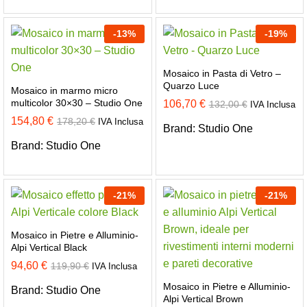
-
13
%
-
19
%
Mosaico in Pasta di Vetro –
Quarzo Luce
Mosaico in marmo micro
multicolor 30×30 – Studio One
106,70
€
132,00
€
IVA Inclusa
154,80
€
178,20
€
IVA Inclusa
Brand:
Studio One
Brand:
Studio One
-
21
%
-
21
%
Mosaico in Pietre e Alluminio-
Alpi Vertical Black
94,60
€
119,90
€
IVA Inclusa
Mosaico in Pietre e Alluminio-
Brand:
Studio One
Alpi Vertical Brown