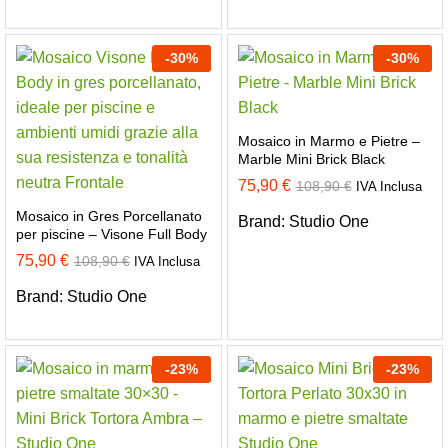
-
30
%
-
30
%
Mosaico in Marmo e Pietre –
Marble Mini Brick Black
75,90
€
108,90
€
IVA Inclusa
Mosaico in Gres Porcellanato
Brand:
Studio One
per piscine – Visone Full Body
75,90
€
108,90
€
IVA Inclusa
Brand:
Studio One
-
23
%
-
23
%