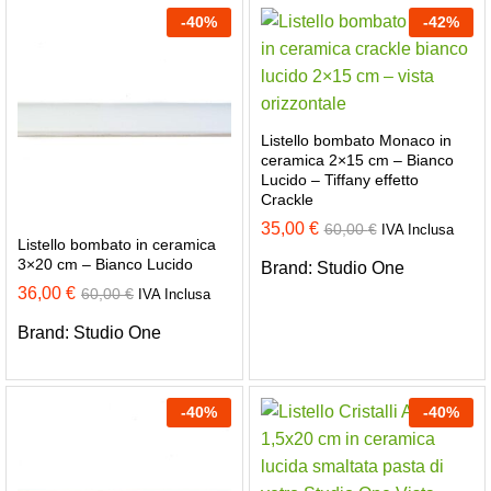
-
40
%
-
42
%
Listello bombato Monaco in
ceramica 2×15 cm – Bianco
Lucido – Tiffany effetto
Crackle
35,00
€
60,00
€
IVA Inclusa
Listello bombato in ceramica
3×20 cm – Bianco Lucido
Brand:
Studio One
36,00
€
60,00
€
IVA Inclusa
Brand:
Studio One
-
40
%
-
40
%