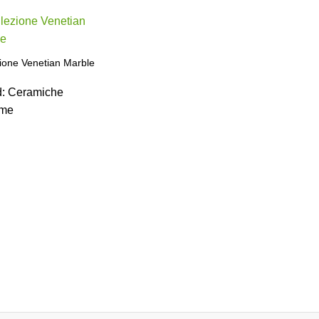
ione Venetian Marble
d:
Ceramiche
me