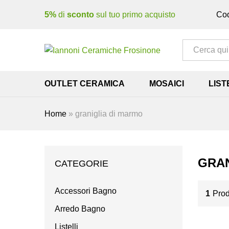
5%
di
sconto
sul tuo primo acquisto
Cod
Tutto
OUTLET CERAMICA
MOSAICI
LIST
Home
»
graniglia di marmo
GRAN
CATEGORIE
Accessori Bagno
1
Prod
Arredo Bagno
Listelli