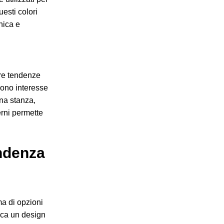
uesti colori
nica e
re tendenze
gono interesse
una stanza,
erni permette
endenza
a di opzioni
sca un design