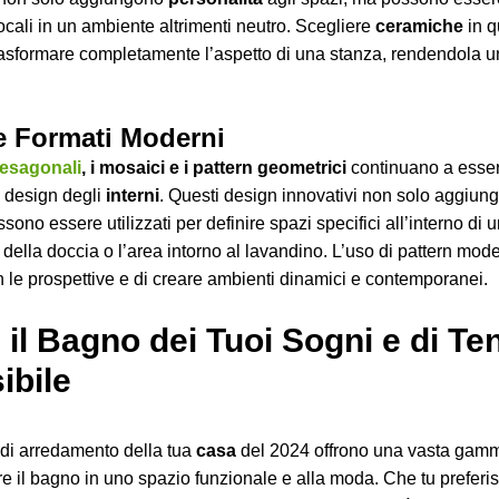
focali in un ambiente altrimenti neutro. Scegliere
ceramiche
in q
rasformare completamente l’aspetto di una stanza, rendendola u
e Formati Moderni
esagonali
, i mosaici e i pattern geometrici
continuano a esse
l design degli
interni
. Questi design innovativi non solo aggiun
sono essere utilizzati per definire spazi specifici all’interno di 
della doccia o l’area intorno al lavandino. L’uso di pattern mod
n le prospettive e di creare ambienti dinamici e contemporanei.
 il Bagno dei Tuoi Sogni e di T
ibile
di arredamento della tua
casa
del 2024 offrono una vasta gamm
re il bagno in uno spazio funzionale e alla moda. Che tu preferi