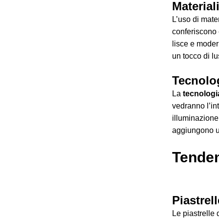
Material
L’uso di mate
conferiscono 
lisce e moder
un tocco di lu
Tecnolog
La
tecnologi
vedranno l’in
illuminazione
aggiungono un
Tende
Piastrel
Le piastrelle