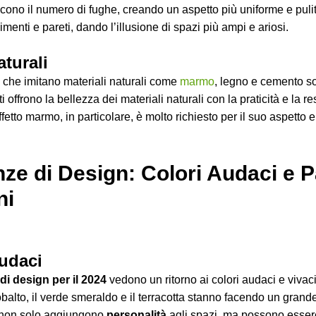
ducono il numero di fughe, creando un aspetto più uniforme e pul
imenti e pareti, dando l’illusione di spazi più ampi e ariosi.
aturali
che imitano materiali naturali come
marmo
, legno e cemento s
i offrono la bellezza dei materiali naturali con la praticità e la r
fetto marmo, in particolare, è molto richiesto per il suo aspetto 
ze di Design: Colori Audaci e P
ni
udaci
di design per il 2024
vedono un ritorno ai colori audaci e vivaci.
obalto, il verde smeraldo e il terracotta stanno facendo un grand
i non solo aggiungono
personalità
agli spazi, ma possono essere 