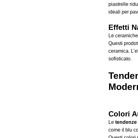
piastrelle ri
ideali per pav
Effetti N
Le ceramiche 
Questi prodott
ceramica. L’ef
sofisticato.
Tenden
Moder
Colori A
Le
tendenze 
come il blu c
Questi color