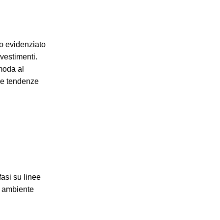
o evidenziato
ivestimenti.
moda al
lle tendenze
asi su linee
un ambiente