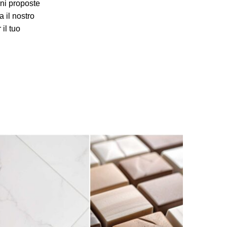
oni proposte
a il nostro
il tuo