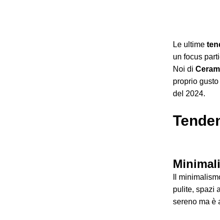
Le ultime
ten
un focus part
Noi di
Ceram
proprio gusto
del 2024.
Tende
Minimal
Il minimalism
pulite, spazi 
sereno ma è a