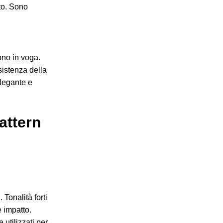
ito. Sono
ono in voga.
esistenza della
elegante e
attern
 Tonalità forti
e impatto.
utilizzati per