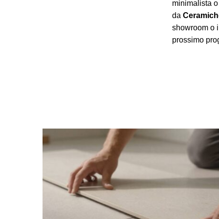
minimalista o
da
Ceramiche
showroom o il 
prossimo proge