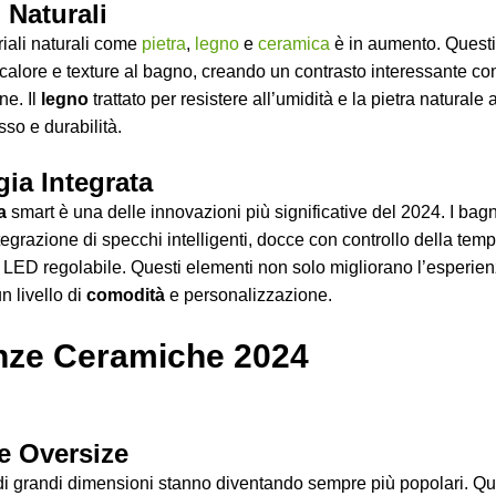
i Naturali
riali naturali come
pietra
,
legno
e
ceramica
è in aumento. Questi
calore e texture al bagno, creando un contrasto interessante con
ne. Il
legno
trattato per resistere all’umidità e la pietra natural
sso e durabilità.
ia Integrata
a
smart è una delle innovazioni più significative del 2024. I bag
tegrazione di specchi intelligenti, docce con controllo della tem
 LED regolabile. Questi elementi non solo migliorano l’esperie
 livello di
comodità
e personalizzazione.
nze Ceramiche 2024
le Oversize
 di grandi dimensioni stanno diventando sempre più popolari. Q