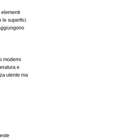
 elementi
 le superfici
e aggiungono
ni moderni
peratura e
nza utente ma
ueste