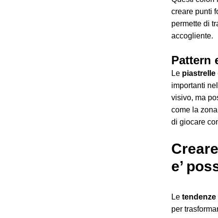
creare punti 
permette di t
accogliente.
Pattern 
Le
piastrelle
importanti ne
visivo, ma pos
come la zona 
di giocare co
Creare
e’ poss
Le
tendenze
per trasforma