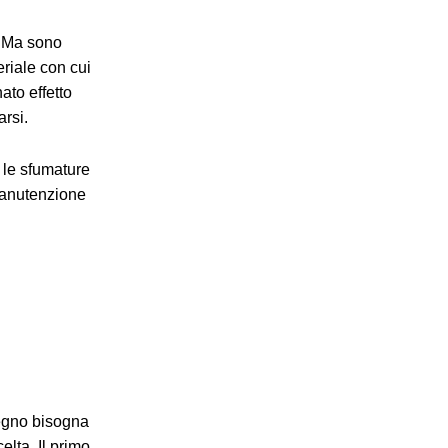
. Ma sono
eriale con cui
ato effetto
arsi.
 le sfumature
manutenzione
 legno bisogna
elta. Il primo