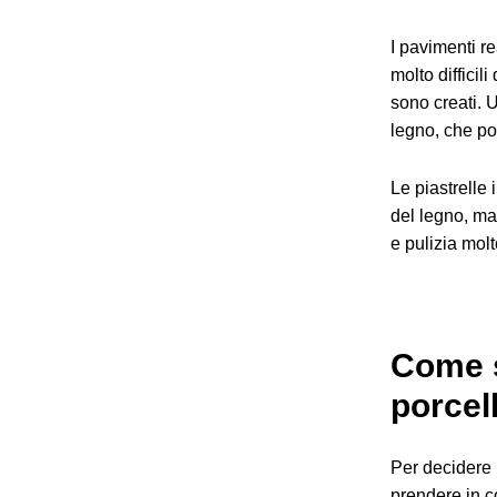
I pavimenti r
molto difficil
sono creati. U
legno, che po
Le piastrelle
del legno, ma
e pulizia molt
Come s
porcel
Per decidere l
prendere in c