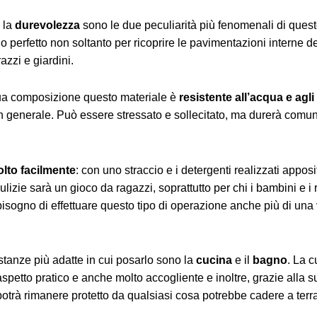
 la
durevolezza
sono le due peculiarità più fenomenali di quest
 perfetto non soltanto per ricoprire le pavimentazioni interne de
azzi e giardini.
sua composizione questo materiale è
resistente all’acqua e agli
n generale. Può essere stressato e sollecitato, ma durerà comu
olto facilmente
: con uno straccio e i detergenti realizzati appos
pulizie sarà un gioco da ragazzi, soprattutto per chi i bambini e i 
bisogno di effettuare questo tipo di operazione anche più di una 
stanze più adatte in cui posarlo sono la
cucina
e il
bagno
. La c
spetto pratico e anche molto accogliente e inoltre, grazie alla s
potrà rimanere protetto da qualsiasi cosa potrebbe cadere a terr