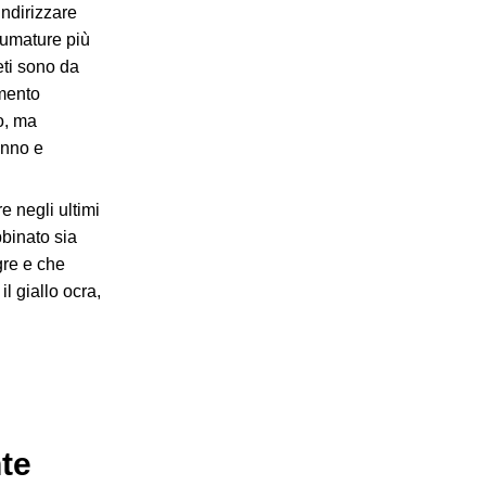
ndirizzare
sfumature più
eti sono da
amento
o, ma
anno e
re negli ultimi
binato sia
gre e che
l giallo ocra,
nte