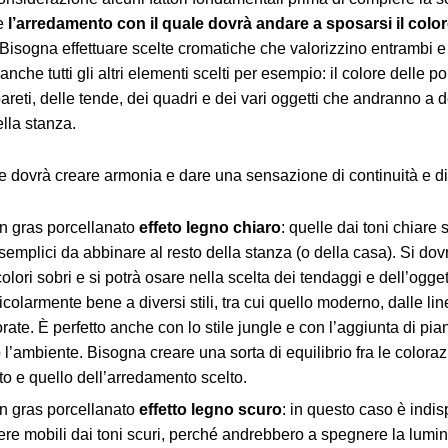
e
l’arredamento con il quale dovrà andare a sposarsi il colo
 Bisogna effettuare scelte cromatiche che valorizzino entrambi 
 anche tutti gli altri elementi scelti per esempio: il colore delle po
 pareti, delle tende, dei quadri e dei vari oggetti che andranno a d
ella stanza.
me dovrà creare armonia e dare una sensazione di continuità e di 
in gras porcellanato
effeto legno chiaro
: quelle dai toni chiare
semplici da abbinare al resto della stanza (o della casa). Si dov
colori sobri e si potrà osare nella scelta dei tendaggi e dell’oggett
icolarmente bene a diversi stili, tra cui quello moderno, dalle li
ate. È perfetto anche con lo stile jungle e con l’aggiunta di pia
 l’ambiente. Bisogna creare una sorta di equilibrio fra le coloraz
to e quello dell’arredamento scelto.
 in gras porcellanato
effetto legno scuro
: in questo caso è indi
ere mobili dai toni scuri, perché andrebbero a spegnere la lumin