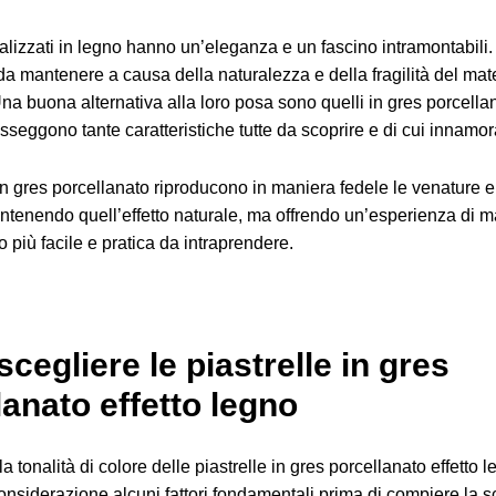
ealizzati in legno hanno un’eleganza e un fascino intramontabili
i da mantenere a causa della naturalezza e della fragilità del mat
na buona alternativa alla loro posa sono quelli in gres porcellan
sseggono tante caratteristiche tutte da scoprire e di cui innamor
 in gres porcellanato riproducono in maniera fedele le venature e
ntenendo quell’effetto naturale, ma offrendo un’esperienza di 
o più facile e pratica da intraprendere.
cegliere le piastrelle in gres
lanato effetto legno
a tonalità di colore delle piastrelle in gres porcellanato effetto
onsiderazione alcuni fattori fondamentali prima di compiere la sc