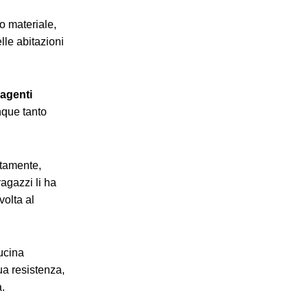
o materiale,
lle abitazioni
 agenti
nque tanto
itamente,
ragazzi li ha
volta al
ucina
ua resistenza,
a.