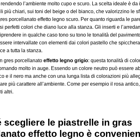
rendendo l’ambiente molto cupo e scuro. La scelta ideale è da i
i più chiari, sui toni del beige o del bianco, che valorizzino le 
gres porcellanato effetto legno scuro. Per quanto riguarda le par
i perfetti colori che diano luce alla stanza. Gli inserti e l’arred
iprendere in qualche caso tono su tono le tonalità del paviment
ssere intervallate con elementi dai colori pastello che spiccher
e a tutta la stanza.
 in gres porcellanato
effetto legno grigio
: questa tonalità di colo
tornando molto in auge. Essendo un colore neutro può essere ab
co e il nero ma anche con una lunga lista di colorazioni più alle
re più carattere all’ambiente. Come per esempio il rosa antico, i
i altri.
scegliere le piastrelle in gras
lanato effetto legno è convenie