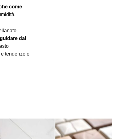
anche come
’umidità.
ellanato
 guidare dal
asto
i e tendenze e