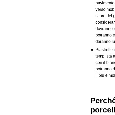
pavimento 
verso mobil
scure del 
considerars
dovranno r
potranno e
daranno luc
Piastrelle
tempi sta 
con il bian
potranno da
il blu e molt
Perché 
porcel