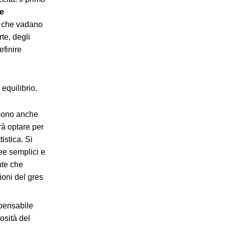
re
e che vadano
rte, degli
efinire
equilibrio.
 sono anche
rà optare per
istica. Si
nee semplici e
nte che
ioni del gres
spensabile
osità del