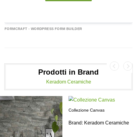
A
FORMCRAFT - WORDPRESS FORM BUILDER
e
r
n
a
Prodotti in Brand
v
e
Keradom Ceramiche
Collezione Canvas
Brand:
Keradom Ceramiche