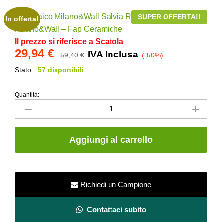
SUPER OFFERTA!!
In offerta!
Il prezzo si riferisce a Scatola
29,94
€
IVA Inclusa
59,40
€
(-50%)
Stato:
57 disponibili
Quantità:
Mosaico
Milano&Wall
Salvia
Round
Aggiungi al carrello
–
Serie
Milano&Wall
–
Richiedi un Campione
Fap
Ceramiche
Contattaci subito
quantity