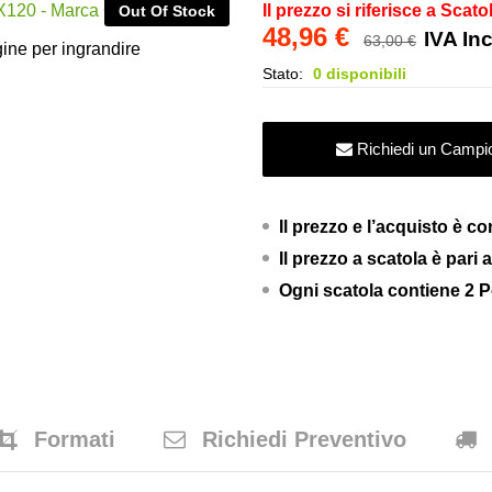
Il prezzo si riferisce a Scato
Out Of Stock
48,96
€
IVA In
63,00
€
ine per ingrandire
Stato:
0 disponibili
Richiedi un Campi
Il prezzo e l’acquisto è c
Il prezzo a scatola è pari 
Ogni scatola contiene 2 P
Formati
Richiedi Preventivo