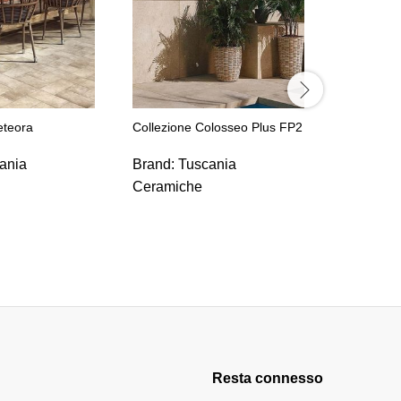
eteora
Collezione Colosseo Plus FP2
Collezion
ania
Brand:
Tuscania
Brand:
T
Ceramiche
Ceramic
Resta connesso