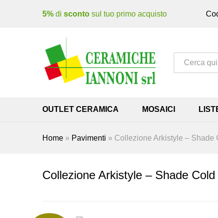
5%
di
sconto
sul tuo primo acquisto
Cod
Tutto
OUTLET CERAMICA
MOSAICI
LIST
Home
»
Pavimenti
»
Collezione Arkistyle – Shad
Collezione Arkistyle – Shade Col