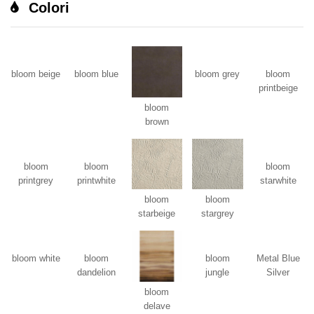
Colori
bloom beige
bloom blue
bloom grey
bloom
printbeige
bloom
brown
bloom
bloom
bloom
printgrey
printwhite
starwhite
bloom
bloom
starbeige
stargrey
bloom white
bloom
bloom
Metal Blue
dandelion
jungle
Silver
bloom
delave