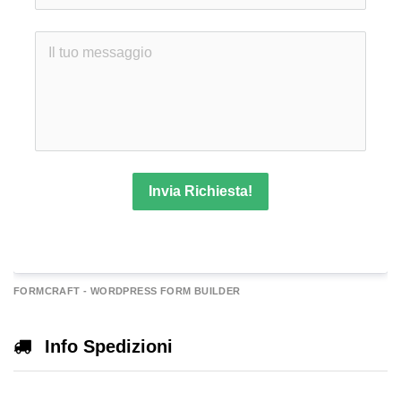
Invia Richiesta!
A
FORMCRAFT - WORDPRESS FORM BUILDER
e
r
Info Spedizioni
n
a