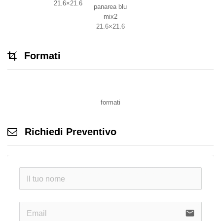
21.6×21.6
panarea blu
mix2
21.6×21.6
Formati
formati
Richiedi Preventivo
email