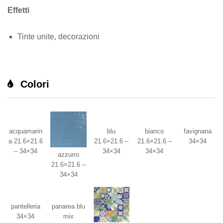
Effetti
Tinte unite, decorazioni
Colori
acquamarin
blu
bianco
favignana
a 21.6×21.6
21.6×21.6 –
21.6×21.6 –
34×34
– 34×34
34×34
34×34
azzurro
21.6×21.6 –
34×34
pantelleria
panarea blu
34×34
mix