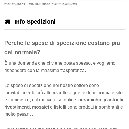
A
FORMCRAFT - WORDPRESS FORM BUILDER
e
r
Info Spedizioni
n
a
Perché le spese di spedizione costano più
v
e
del normale?
È una domanda che ci viene posta spesso, e vogliamo
rispondere con la massima trasparenza.
Le spese di spedizione nel nostro settore sono
inevitabilmente più alte rispetto a quelle di un normale sito
e-commerce, e il motivo è semplice:
ceramiche, piastrelle,
rivestimenti, mosaici e listelli
sono prodotti ingombranti e
molto pesanti.