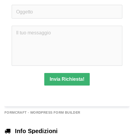
Invia Richiesta!
A
FORMCRAFT - WORDPRESS FORM BUILDER
e
r
Info Spedizioni