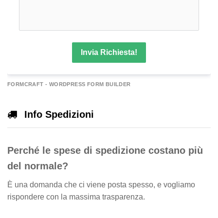
Invia Richiesta!
A
FORMCRAFT - WORDPRESS FORM BUILDER
e
r
Info Spedizioni
n
a
Perché le spese di spedizione costano più
v
e
del normale?
È una domanda che ci viene posta spesso, e vogliamo
rispondere con la massima trasparenza.