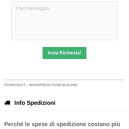
Invia Richiesta!
A
FORMCRAFT - WORDPRESS FORM BUILDER
e
r
Info Spedizioni
n
a
Perché le spese di spedizione costano più
v