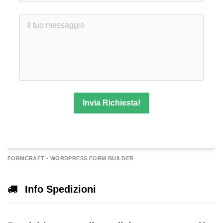
Invia Richiesta!
A
FORMCRAFT - WORDPRESS FORM BUILDER
e
r
Info Spedizioni
n
a