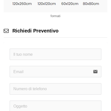
formati
Richiedi Preventivo
email