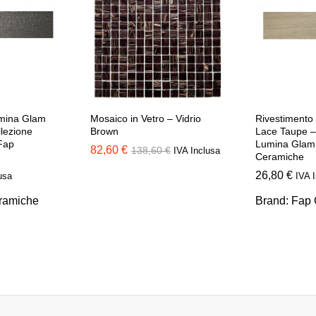
umina Glam
Mosaico in Vetro – Vidrio
Rivestimento
llezione
Brown
Lace Taupe –
Fap
Lumina Glam
82,60
€
138,60
€
IVA Inclusa
Ceramiche
26,80
€
usa
IVA 
ramiche
Brand:
Fap 