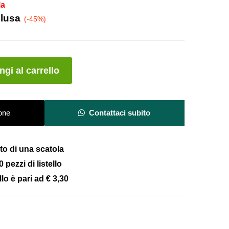
la
clusa
(-45%)
A
gi al carrello
l
t
e
one
Contattaci subito
r
n
a
osto di una scatola
t
pezzi di listello
i
v
llo è pari ad
€ 3,30
e
: