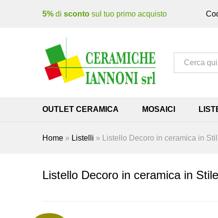
5%
di
sconto
sul tuo primo acquisto
Cod
Tutto
OUTLET CERAMICA
MOSAICI
LIST
Home
»
Listelli
»
Listello Decoro in ceramica in Sti
Listello Decoro in ceramica in Stil