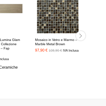
 Lumina Glam
Mosaico in Vetro e Marmo –
Mosaico i
 Collezione
Marble Metal Brown
Rete – Cie
 – Fap
Wall
97,90
€
108,90
€
IVA Inclusa
47,40
€
6
Inclusa
Ceramiche