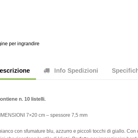
ine per ingrandire
escrizione
Info Spedizioni
Specific
ntiene n. 10 listelli.
MENSIONI 7×20 cm – spessore 7,5 mm
 bianco con sfumature blu, azzurro e piccoli tocchi di giallo. C