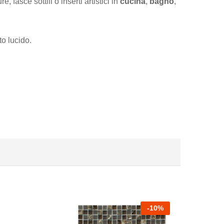
 fasce sottili o inserti artistici in
cucina
,
bagno
,
to lucido.
-
10
%