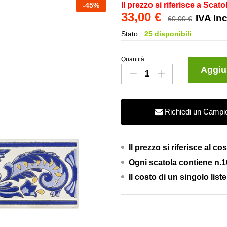
Il prezzo si riferisce a Scato
-
45
%
33,00
€
IVA In
60,00
€
Stato:
25 disponibili
Quantità:
Listello
Aggiun
Decoro
in
ceramica
Richiedi un Campi
in
Stile
Vietrese
Il prezzo si riferisce al c
-
Ogni scatola contiene n.10 
Blu
e
Il costo di un singolo liste
Giallo
-
7x20
quantity