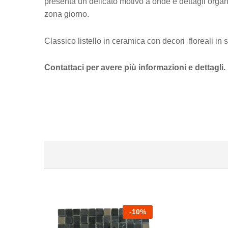
presenta un delicato motivo a onde e dettagli organici 
zona giorno.
Classico listello in ceramica con decori floreali in st
Contattaci per avere più informazioni e dettagli.
-
10
%