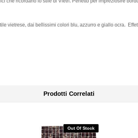
che ricordano lo stile di Vietri. Perfetto per impreziosire bordure,
ile vietrese, dai bellissimi colori blu, azzurro e giallo ocra. Effet
Prodotti Correlati
Out Of Stock