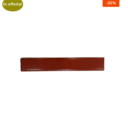
-
31
%
In offerta!