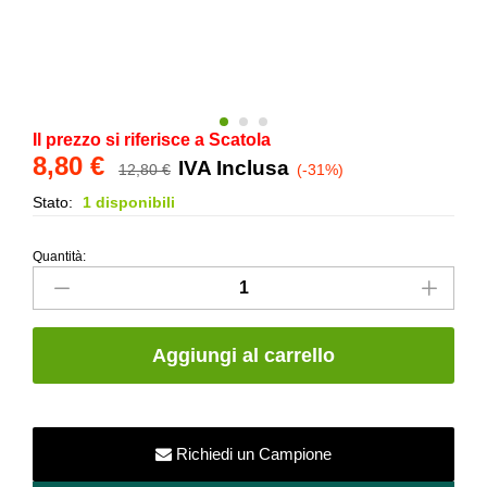
Il prezzo si riferisce a Scatola
8,80
€
IVA Inclusa
12,80
€
(-31%)
Stato:
1 disponibili
Quantità:
Listello
Piatto
in
ceramica
Aggiungi al carrello
–
Rosso-
3x20
quantity
Richiedi un Campione