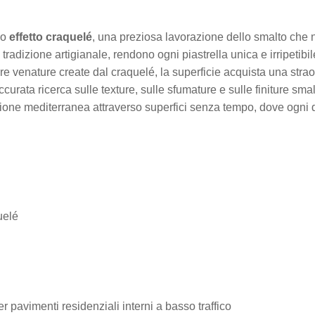
co
effetto craquelé
, una preziosa lavorazione dello smalto che n
e tradizione artigianale, rendono ogni piastrella unica e irripetib
e venature create dal craquelé, la superficie acquista una strao
urata ricerca sulle texture, sulle sfumature e sulle finiture sma
ione mediterranea attraverso superfici senza tempo, dove ogni d
uelé
pavimenti residenziali interni a basso traffico