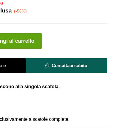
la
clusa
(-56%)
A
gi al carrello
l
t
e
one
Contattaci subito
r
n
a
riscono alla singola scatola.
t
i
v
e
:
clusivamente a scatole complete.