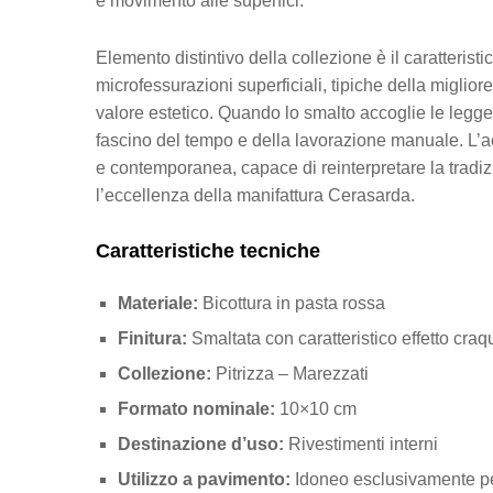
e movimento alle superfici.
Elemento distintivo della collezione è il caratteristi
microfessurazioni superficiali, tipiche della miglior
valore estetico. Quando lo smalto accoglie le legger
fascino del tempo e della lavorazione manuale. L’acc
e contemporanea, capace di reinterpretare la tradiz
l’eccellenza della manifattura Cerasarda.
Caratteristiche tecniche
Materiale:
Bicottura in pasta rossa
Finitura:
Smaltata con caratteristico effetto craq
Collezione:
Pitrizza – Marezzati
Formato nominale:
10×10 cm
Destinazione d’uso:
Rivestimenti interni
Utilizzo a pavimento:
Idoneo esclusivamente per 