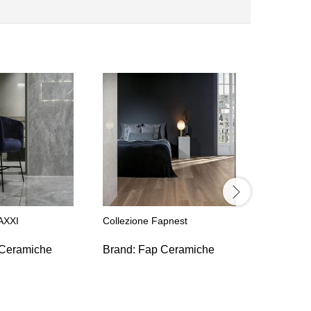
Collezion
Brand:
T
Ceramic
AXXI
Collezione Fapnest
Ceramiche
Brand:
Fap Ceramiche