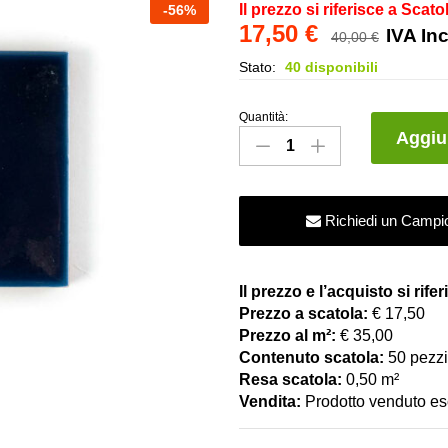
Il prezzo si riferisce a Scato
-
56
%
17,50
€
IVA In
40,00
€
Stato:
40 disponibili
Quantità:
Maiolica
Aggiun
Artigianale
10x10
cm
Richiedi un Campi
Blu
Oceano
–
Il prezzo e l’acquisto si rife
Bicottura
Prezzo a scatola:
€ 17,50
Pasta
Prezzo al m²:
€ 35,00
Rossa
Contenuto scatola:
50 pezzi
–
Resa scatola:
0,50 m²
Collezione
Vendita:
Prodotto venduto es
Pitrizza
Marezzati