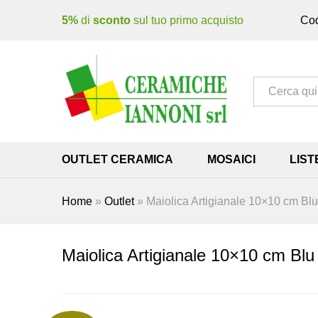
5%
di
sconto
sul tuo primo acquisto
Cod
Tutto
OUTLET CERAMICA
MOSAICI
LIST
Home
»
Outlet
»
Maiolica Artigianale 10×10 cm Bl
Maiolica Artigianale 10×10 cm Blu