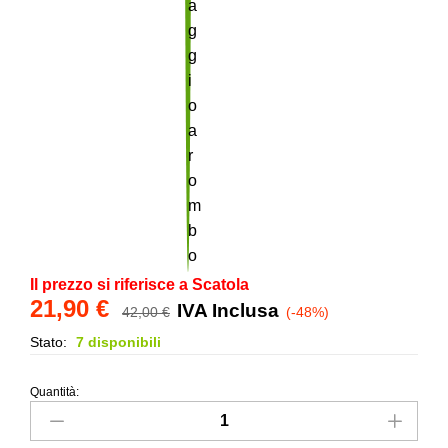
Il prezzo si riferisce a Scatola
21,90
€
IVA Inclusa
42,00
€
(-48%)
Stato:
7 disponibili
Quantità:
Maiolica
in
gres