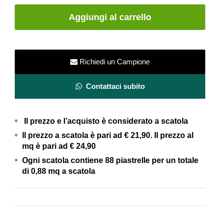
porcellanato
Aggiungi al carrello
per
rivestimenti
e
pavimenti
Richiedi un Campione
-
10x10
Contattaci subito
cm
-
Il prezzo e l’acquisto è considerato a scatola
Pintura
Blu
Il prezzo a scatola è pari ad € 21,90. Il prezzo al
mq è pari ad € 24,90
Smeraldo
-
Ogni scatola contiene 88 piastrelle per un totale
di 0,88 mq a scatola
Elios
Ceramiche
quantity