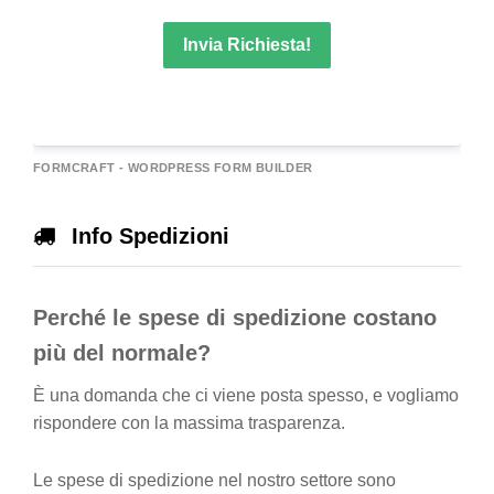
Invia Richiesta!
A
FORMCRAFT - WORDPRESS FORM BUILDER
e
r
Info Spedizioni
n
a
Perché le spese di spedizione costano
v
e
più del normale?
È una domanda che ci viene posta spesso, e vogliamo
rispondere con la massima trasparenza.
Le spese di spedizione nel nostro settore sono