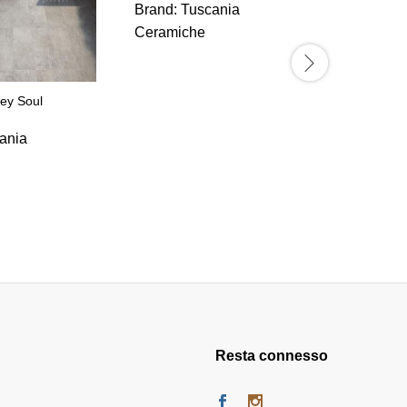
Brand:
Tuscania
Ceramiche
rey Soul
Collezion
ania
Brand:
F
Resta connesso