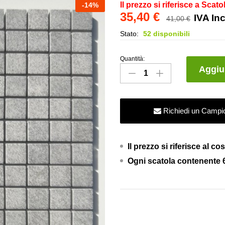
Il prezzo si riferisce a Scato
-
14
%
35,40
€
IVA In
41,00
€
Stato:
52 disponibili
Quantità:
Mosaico
Aggiun
Cappon
Magro
Grigio
Richiedi un Campi
-
Saicis
Ceramiche
Il prezzo si riferisce al 
quantity
Ogni scatola contenente 6