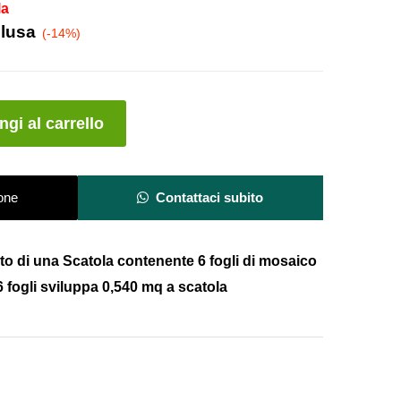
la
clusa
(-14%)
A
gi al carrello
l
t
e
one
Contattaci subito
r
n
a
costo di una Scatola contenente 6 fogli di mosaico
t
 fogli
sviluppa 0,540 mq a scatola
i
v
e
: