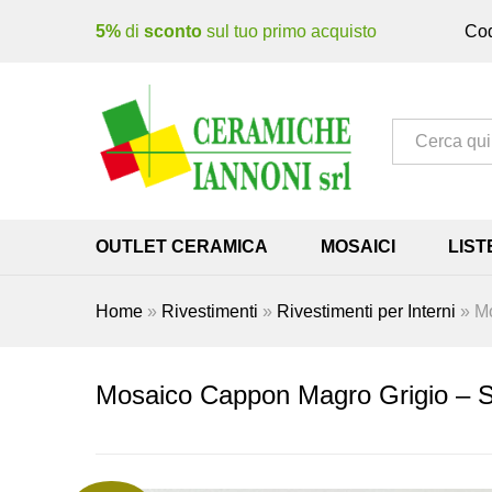
5%
di
sconto
sul tuo primo acquisto
Cod
Tutto
OUTLET CERAMICA
MOSAICI
LIST
Home
»
Rivestimenti
»
Rivestimenti per Interni
»
Mo
Mosaico Cappon Magro Grigio – S