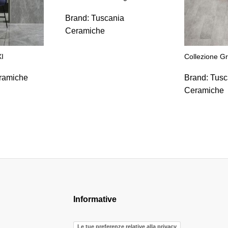
Brand:
Tuscania
Ceramiche
I
Collezione G
ramiche
Brand:
Tusc
Ceramiche
Informative
Le tue preferenze relative alla privacy