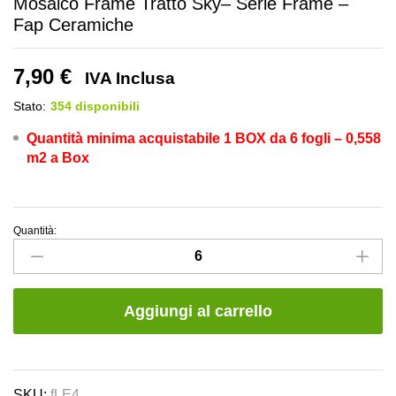
Mosaico Frame Tratto Sky– Serie Frame –
Fap Ceramiche
7,90
€
IVA Inclusa
Stato:
354 disponibili
Quantità minima acquistabile 1 BOX
da 6 fogli – 0,558
m2 a Box
Quantità:
Mosaico
Frame
Tratto
Sky–
Aggiungi al carrello
Serie
Frame
–
Fap
SKU:
fLE4