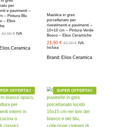
 in gres
nato per
enti e pavimenti –
Maiolica in gres
m – Pintura Blu
porcellanato per
o – Elios
rivestimenti e pavimenti –
che
10×10 cm – Pintura Verde
42,00
42,00
€
€
IVA
Bosco – Elios Ceramiche
21,90
21,90
€
€
42,00
42,00
€
€
IVA
Inclusa
Elios Ceramica
Brand:
Elios Ceramica
PER OFFERTA!!
SUPER OFFERTA!!