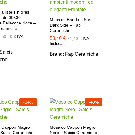
 listelli in gres
anato 30×30 –
Mosaico Bands – Serie
e Ballacche Noce –
Dark Side – Fap
Ceramiche
Ceramiche
59,40
59,40
€
€
IVA
53,40
53,40
€
€
71,40
71,40
€
€
IVA
Inclusa
Saicis
Brand:
Fap Ceramiche
che
-
14
%
-
40
%
o Cappon Magro
Mosaico Cappon Magro
 Saicis Ceramiche
Nero – Saicis Ceramiche