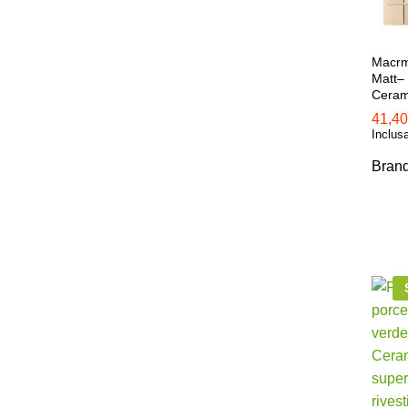
Macrm
Matt–
Ceram
41,4
41,4
Inclus
Bran