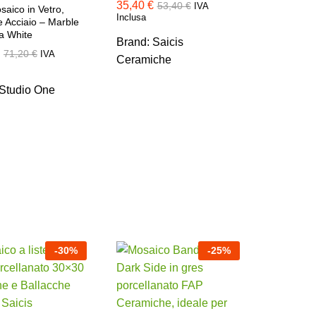
35,40
35,40
€
€
53,40
53,40
€
€
IVA
aico in Vetro,
Inclusa
 Acciaio – Marble
a White
Brand:
Saicis
71,20
71,20
€
€
IVA
Ceramiche
Studio One
-
30
%
-
25
%