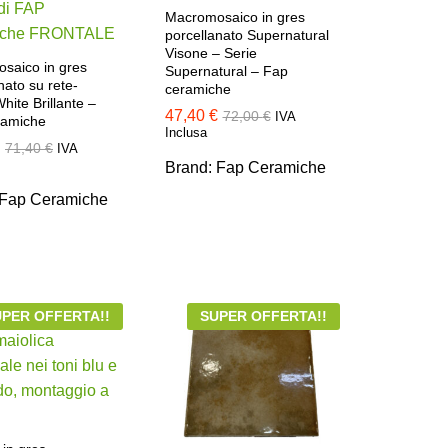
Macromosaico in gres
porcellanato Supernatural
Visone – Serie
saico in gres
Supernatural – Fap
nato su rete-
ceramiche
ite Brillante –
47,40
47,40
€
€
72,00
72,00
€
€
IVA
ramiche
Inclusa
71,40
71,40
€
€
IVA
Brand:
Fap Ceramiche
Fap Ceramiche
PER OFFERTA!!
SUPER OFFERTA!!