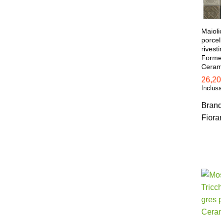
Maioli
porcel
rivest
Forme
Ceram
26,2
Inclus
Bran
26,2
Fiora