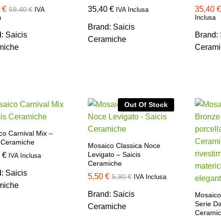
0
0
€
€
35,40
35,40
€
€
35,40
35,40
€
€
59,40
59,40
€
€
IVA
IVA Inclusa
a
Inclusa
Brand:
Saicis
d:
Saicis
Brand:
Ceramiche
miche
Cerami
Out Of Stock
co Carnival Mix –
s Ceramiche
Mosaico Classica Noce
Levigato – Saicis
0
0
€
€
IVA Inclusa
Ceramiche
d:
Saicis
5,50
5,50
€
€
5,90
5,90
€
€
IVA Inclusa
miche
Brand:
Saicis
Mosaico
Serie D
Ceramiche
Cerami