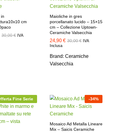
 in
Maioliche in gres
tura10x10 cm
porcellanato lucido – 15×15
Opaco
cm – Collezione Uptown-
Ceramiche Valsecchia
30,00
30,00
€
€
IVA
24,90
€
30,00
€
IVA
Inclusa
Brand:
Ceramiche
24,90
€
30,00
€
Valsecchia
fferta Fine Serie
-
34
%
Mosaico Ad Metalla Lineare
Mix – Saicis Ceramiche