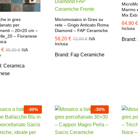
MicroMos
Marmo e
Mix Extr
Micromosaico in Gres su
che in gres
64,90
64,90
€
€
rete – Grigio Anticato Roma
lanato per
Inclusa
Diamond – FAP Ceramiche
imenti – 20×20 cm –
lle_20 – Fioranese
58,20
58,20
€
€
72,00
72,00
€
€
IVA
Brand:
ica
Inclusa
0
€
30,00
€
IVA
Brand:
Fap Ceramiche
a
d:
Ceramica
0
€
30,00
€
nese
-
30
%
-
30
%