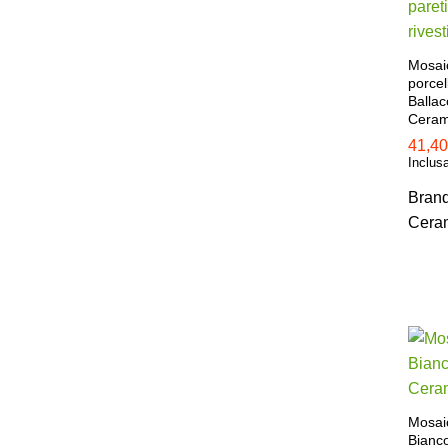
Mosaic
porcel
Ballac
Ceram
41,4
41,4
Inclus
Bran
Cera
Mosai
Bianc