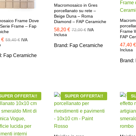
Macromosaico in Gres
porcellanato su rete –
Beige Duna – Roma
Macromo
osaico Frame Dove
Diamond – FAP Ceramiche
porcella
 Serie Frame – Fap
58,20
58,20
€
€
72,00
72,00
€
€
IVA
Frame Wh
iche
Inclusa
FAP Ce
0
0
€
€
59,40
59,40
€
€
IVA
47,40
47,40
€
€
a
Brand:
Fap Ceramiche
Inclusa
d:
Fap Ceramiche
Brand:
SUPER OFFERTA!!
SUPER OFFERTA!!
SU