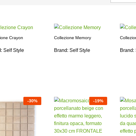
zione Crayon
Collezione Memory
Collezio
d:
Self Style
Brand:
Self Style
Brand:
-
30
%
-
19
%