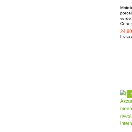
Maioli
porce
verde
Ceram
24,8
24,8
Inclus