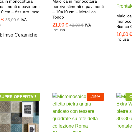
ca in monocottura
Maiolica in monocottura
vestimenti e pavimenti
per rivestimenti e pavimenti
10 cm – Azzurro Imso
– 10×10 cm – Metallica
Maiolica
Tondo
0
0
€
€
35,00
35,00
€
€
IVA
monocot
a
21,00
21,00
€
€
42,00
42,00
€
€
IVA
Bianco 
Inclusa
18,00
18,00
€
€
d:
Imso Ceramiche
Inclusa
SUPER OFFERTA!!
-
19
%
O