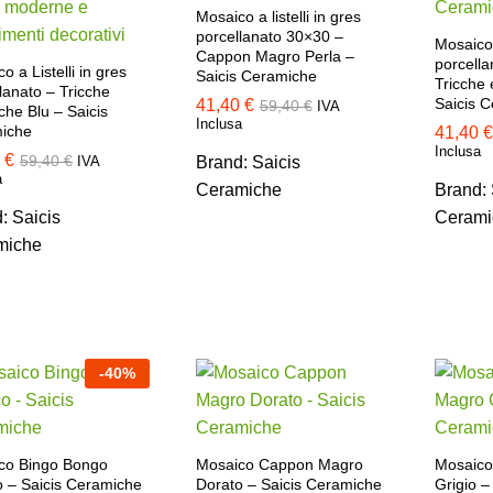
Mosaico a listelli in gres
porcellanato 30×30 –
Mosaico a
Cappon Magro Perla –
porcell
o a Listelli in gres
Saicis Ceramiche
Tricche 
lanato – Tricche
Saicis 
41,40
41,40
€
€
59,40
59,40
€
€
IVA
che Blu – Saicis
Inclusa
iche
41,40
41,40
€
€
Inclusa
0
0
€
€
59,40
59,40
€
€
IVA
Brand:
Saicis
a
Ceramiche
Brand:
d:
Saicis
Cerami
miche
-
40
%
co Bingo Bongo
Mosaico Cappon Magro
Mosaic
o – Saicis Ceramiche
Dorato – Saicis Ceramiche
Grigio –