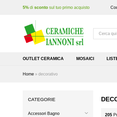
5%
di
sconto
sul tuo primo acquisto
Cod
Tutto
OUTLET CERAMICA
MOSAICI
LIST
Home
»
decorativo
DEC
CATEGORIE
Accessori Bagno
205
P