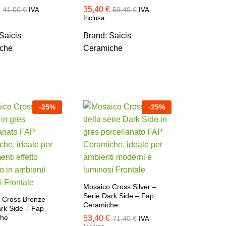
35,40
35,40
€
€
41,00
41,00
€
€
59,40
59,40
€
€
IVA
IVA
Inclusa
Saicis
Brand:
Saicis
che
Ceramiche
-
25
%
-
25
%
Mosaico Cross Silver –
Serie Dark Side – Fap
 Cross Bronze–
Ceramiche
ark Side – Fap
che
53,40
53,40
€
€
71,40
71,40
€
€
IVA