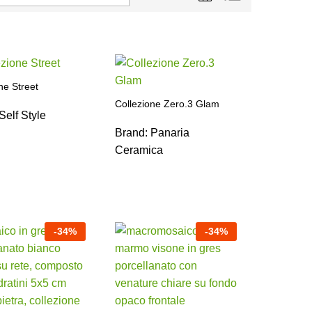
ne Street
Collezione Zero.3 Glam
Self Style
Brand:
Panaria
Ceramica
-
34
%
-
34
%