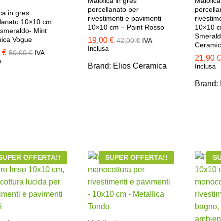
Maiolica in gres
Maiolica
porcellanato per
porcella
ca in gres
rivestimenti e pavimenti –
rivestim
llanato 10×10 cm
10×10 cm – Paint Rosso
10×10 c
 smeraldo- Mint
Smerald
ica Vogue
19,00
19,00
€
€
42,00
42,00
€
€
IVA
Cerami
Inclusa
0
0
€
€
50,00
50,00
€
€
IVA
21,90
21,90
€
€
a
Brand:
Elios Ceramica
Inclusa
Brand:
SUPER OFFERTA!!
SUPER OFFERTA!!
SU