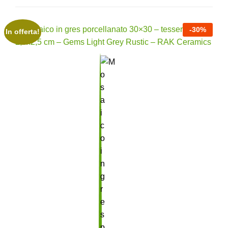
-
30
%
In offerta!