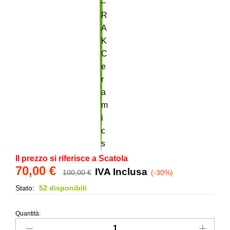
Il prezzo si riferisce a Scatola
70,00
€
IVA Inclusa
100,00
€
(-30%)
Stato:
52 disponibili
Quantità:
Mosaico
in