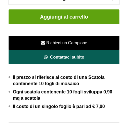
gres
porcellanato
Aggiungi al carrello
30×30
–
tessere
2,5x2,5
Richiedi un Campione
cm
–
Contattaci subito
Gems
Light
Il prezzo si riferisce al costo di una Scatola
Grey
contenente 10 fogli di mosaico
Rustic
Ogni scatola contenente 10 fogli
sviluppa 0,90
–
mq a scatola
RAK
Il costo di un singolo foglio è pari ad
€ 7,00
Ceramics
quantity