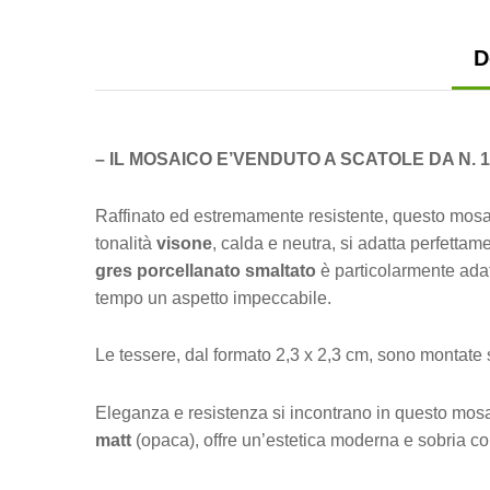
D
– IL MOSAICO E’VENDUTO A SCATOLE DA N. 
Raffinato ed estremamente resistente, questo mosa
tonalità
visone
, calda e neutra, si adatta perfetta
gres porcellanato smaltato
è particolarmente adat
tempo un aspetto impeccabile.
Le tessere, dal formato 2,3 x 2,3 cm, sono montate s
Eleganza e resistenza si incontrano in questo mosaic
matt
(opaca), offre un’estetica moderna e sobria con