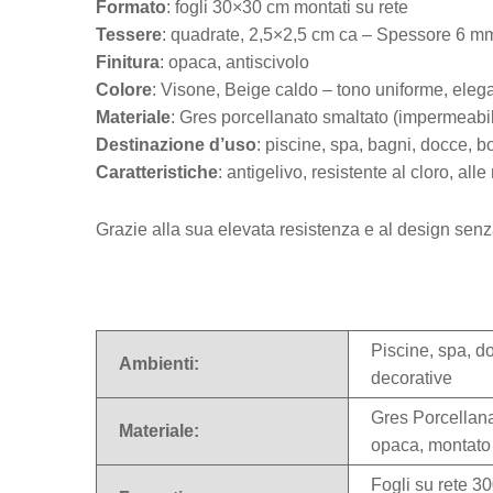
Formato
: fogli 30×30 cm montati su rete
Tessere
: quadrate, 2,5×2,5 cm ca – Spessore 6 m
Finitura
: opaca, antiscivolo
Colore
: Visone, Beige caldo – tono uniforme, elega
Materiale
: Gres porcellanato smaltato (impermeabil
Destinazione d’uso
: piscine, spa, bagni, docce, b
Caratteristiche
: antigelivo, resistente al cloro, all
Grazie alla sua elevata resistenza e al design senz
Piscine, spa, do
Ambienti:
decorative
Gres Porcellana
Materiale:
opaca, montato 
Fogli su rete 