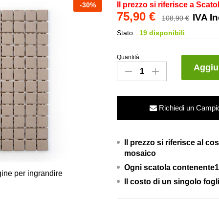
Il prezzo si riferisce a Scato
-
30
%
75,90
€
IVA I
108,90
€
Stato:
19 disponibili
Quantità:
Mosaico
Aggiun
in
Gres
Porcellanato
Richiedi un Campi
per
piscine
–
Il prezzo si riferisce al c
Visone
mosaico
Full
Ogni scatola contenente11
Body
ine per ingrandire
Il costo di un singolo fogl
quantity