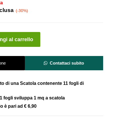
la
nclusa
(-30%)
A
gi al carrello
l
t
e
one
Contattaci subito
r
n
a
osto di una Scatola contenente 11 fogli di
t
i
 fogli
sviluppa 1 mq a scatola
v
io è pari ad
€ 6,90
e
: