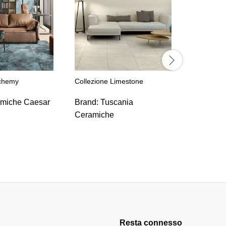
lchemy
Collezione Limestone
Collezion
miche Caesar
Brand:
Tuscania
Brand:
C
Ceramiche
Resta connesso