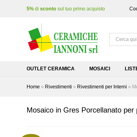
5%
di
sconto
sul tuo primo acquisto
Cod
Tutto
OUTLET CERAMICA
MOSAICI
LIST
Home
»
Rivestimenti
»
Rivestimenti per Interni
»
Mo
Mosaico in Gres Porcellanato per 