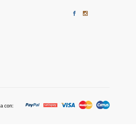
za con: