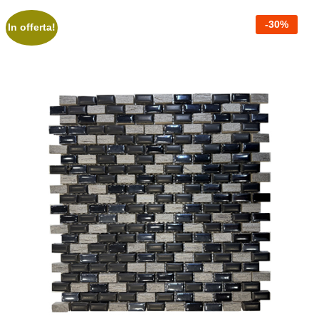
-
30
%
In offerta!