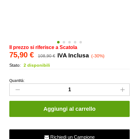
Il prezzo si riferisce a Scatola
75,90
€
IVA Inclusa
108,90
€
(-30%)
Stato:
2 disponibili
Quantità:
Mosaico
in
Marmo
e
Aggiungi al carrello
Pietre
-
Marble
Mini
Richiedi un Campione