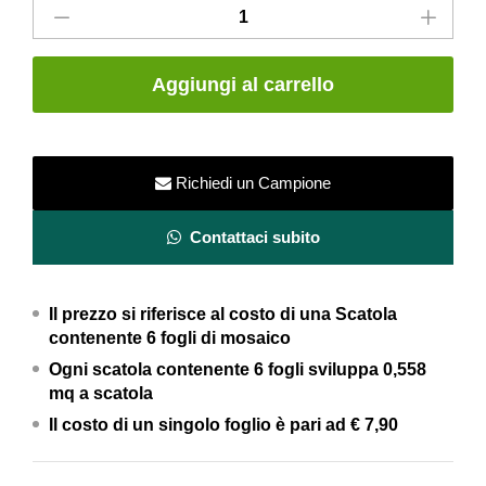
in
pasta
bianca
Aggiungi al carrello
Evoque
Acciaio
Copper
–
Richiedi un Campione
Serie
Evoque
Contattaci subito
–
Fap
Il prezzo si riferisce al costo di una Scatola
Ceramiche
contenente 6 fogli di mosaico
quantity
Ogni scatola contenente 6 fogli
sviluppa 0,558
mq a scatola
Il costo di un singolo foglio è pari ad
€ 7,90