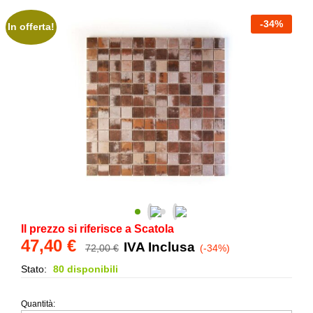
-
34
%
In offerta!
Il prezzo si riferisce a Scatola
47,40
€
IVA Inclusa
72,00
€
(-34%)
Stato:
80 disponibili
Quantità:
Mosaico