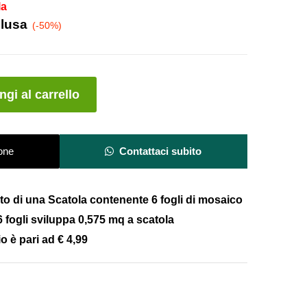
la
clusa
(-50%)
A
gi al carrello
l
t
e
one
Contattaci subito
r
n
a
costo di una Scatola contenente 6 fogli di mosaico
t
 fogli
sviluppa 0,575 mq a scatola
i
v
io è pari ad
€ 4,99
e
: