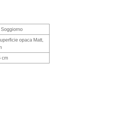
 Soggiorno
uperficie opaca Matt,
m
5 cm