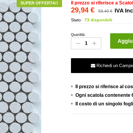
Il prezzo si riferisce a Scato
SUPER OFFERTA!!
29,94
€
IVA In
59,40
€
Stato:
73 disponibili
Quantità:
Mosaico
Aggiun
Milano&Wall
Beige
Round
Richiedi un Campi
–
Milano&Wall
–
Il prezzo si riferisce al 
Fap
Ogni scatola contenente 6
Ceramiche
quantity
Il costo di un singolo fogl