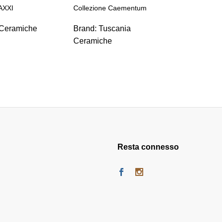
AXXI
Collezione Caementum
Collezion
Ceramiche
Brand:
Tuscania
Brand:
T
Ceramiche
Ceramic
Resta connesso