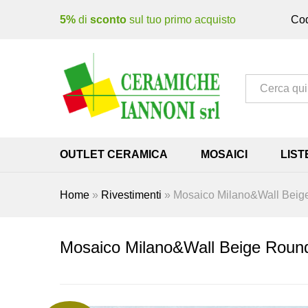
5%
di
sconto
sul tuo primo acquisto
Cod
Tutto
OUTLET CERAMICA
MOSAICI
LIST
Home
»
Rivestimenti
»
Mosaico Milano&Wall Beig
Mosaico Milano&Wall Beige Roun