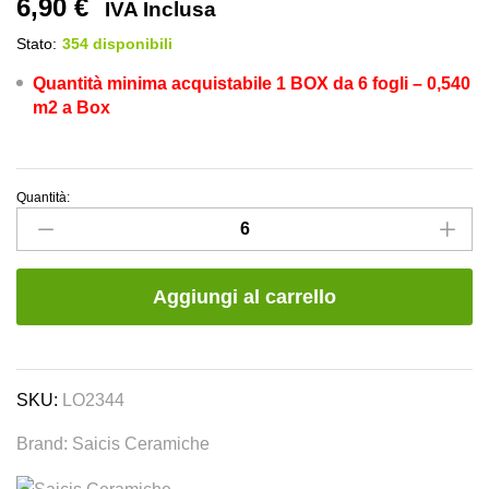
6,90
€
IVA Inclusa
Stato:
354 disponibili
Quantità minima acquistabile 1 BOX
da 6 fogli – 0,540
m2 a Box
Quantità:
Mosaico
Ottagonale
Patapum
Ebano
Aggiungi al carrello
-
Saicis
Ceramiche
quantity
SKU:
LO2344
Brand:
Saicis Ceramiche