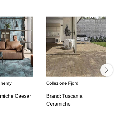
lchemy
Collezione Fjord
Collezion
miche Caesar
Brand:
Tuscania
Brand:
F
Ceramiche