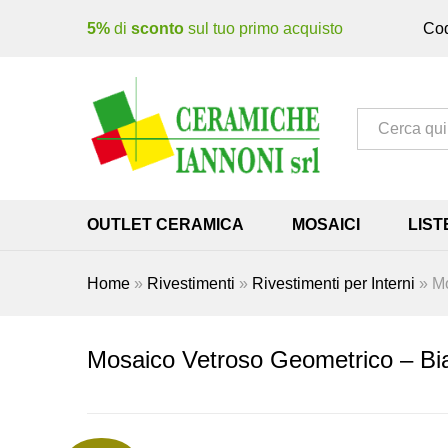
5%
di
sconto
sul tuo primo acquisto
Cod
Tutto
OUTLET CERAMICA
MOSAICI
LIST
Home
»
Rivestimenti
»
Rivestimenti per Interni
»
Mo
Mosaico Vetroso Geometrico – Bi