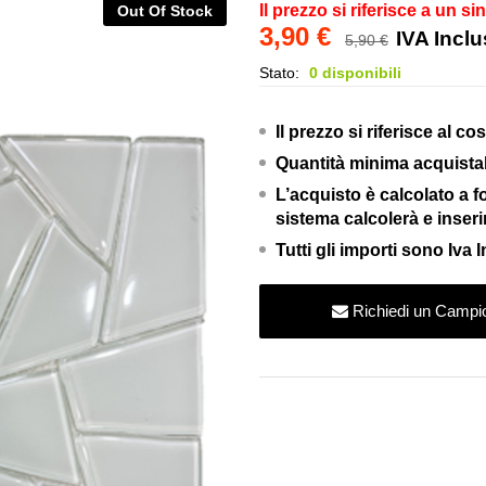
Il prezzo si riferisce a un si
Out Of Stock
3,90
€
IVA Incl
5,90
€
Stato:
0 disponibili
Il prezzo si riferisce al co
Quantità minima acquistabi
L’acquisto è calcolato a fog
sistema calcolerà e inserir
Tutti gli importi sono Iva 
Richiedi un Campi