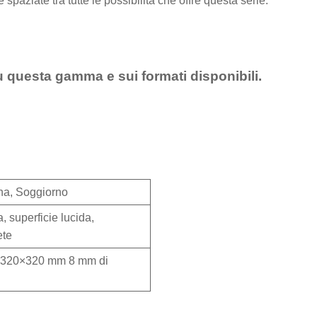
e spaziate tra tutte le possibilità che offre questa serie.
u questa gamma e sui formati disponibili.
na, Soggiorno
, superficie lucida,
ete
e 320×320 mm 8 mm di