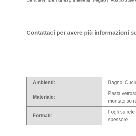
Sentitevi liberi di esprimere al meglio il vostro stile 
Contattaci per avere più informazioni s
Ambienti:
Bagno, Cuci
Pasta vetrosa
Materiale:
montato su r
Fogli su ret
Formati:
spessore