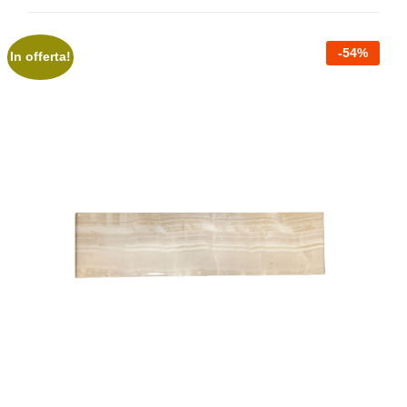
-
54
%
In offerta!