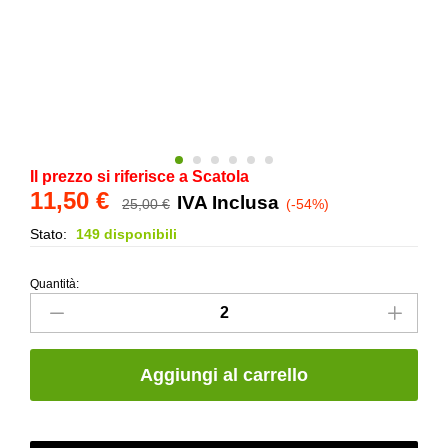
Il prezzo si riferisce a Scatola
11,50
€
IVA Inclusa
25,00
€
(-54%)
Stato:
149 disponibili
Quantità:
Piastrella
da
rivestimento
-
Aggiungi al carrello
Serie
Brick
Atelier