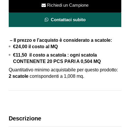
ROYAL
Richiedi un Campione
GOLD
BRICK-
Contattaci subito
Lucido
8X31,5
– Il prezzo e l’acquisto è considerato a scatole:
quantity
€24,00 il costo al MQ
€11,50 il costo a scatola : ogni scatola
CONTENENTE 20 PCS PARI A 0,504 MQ
Quantitativo minimo acquistabile per questo prodotto:
2 scatole
corrispondenti a 1,008 mq.
Descrizione