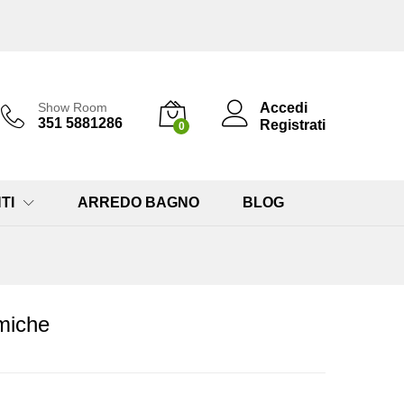
Accedi
Show Room
351 5881286
Registrati
0
TI
ARREDO BAGNO
BLOG
miche