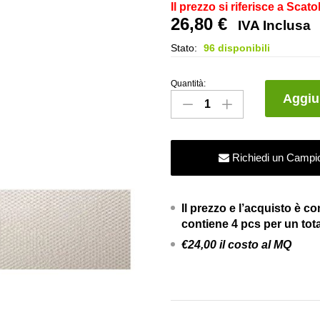
Il prezzo si riferisce a Scato
26,80
€
IVA Inclusa
Stato:
96 disponibili
Quantità:
Rivestimento
Aggiun
Lumina
Glam
Net
Richiedi un Campi
Pearl
-
Collezione
Il prezzo e l’acquisto è c
Lumina
contiene 4 pcs per un tota
Glam
€24,00 il costo al MQ
-
Fap
Ceramiche
quantity