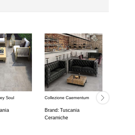
Collezion
Brand:
C
rey Soul
Collezione Caementum
ania
Brand:
Tuscania
Ceramiche