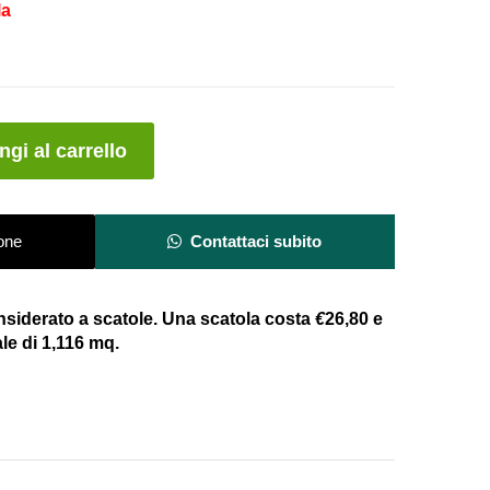
la
A
gi al carrello
l
t
e
one
Contattaci subito
r
n
a
onsiderato a scatole. Una scatola costa
€
26,80 e
t
le di 1,116 mq.
i
v
e
: