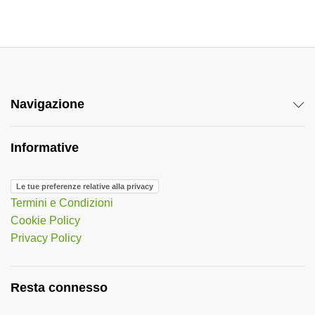
e
r
n
a
t
Navigazione
i
v
e
Informative
:
Le tue preferenze relative alla privacy
Termini e Condizioni
Cookie Policy
Privacy Policy
Resta connesso