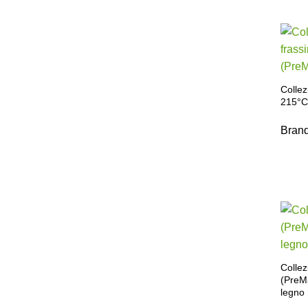
Colle
215°C
Bran
Collez
(PreM
legno