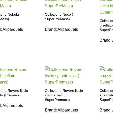
zione Nebula
Collezione Noce (
aMass)
SuperPreMass)
Collezio
bisellato
d:
Aliparquets
Brand:
Aliparquets
SuperP
Brand:
ione Rovere liscio
Collezione Rovere liscio
Collezi
ato (Premass)
spigolo vivo (
spazzola
SuperPremass)
SuperP
d:
Aliparquets
Brand:
Aliparquets
Brand: