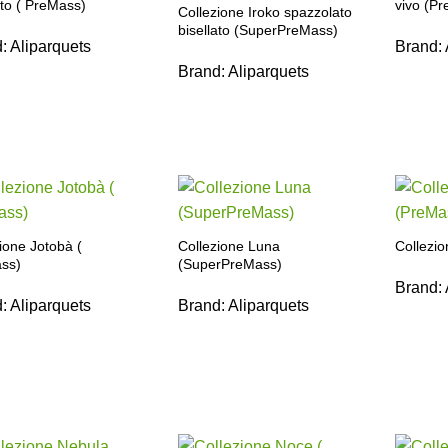
ato ( PreMass)
vivo (P
Collezione Iroko spazzolato
bisellato (SuperPreMass)
d:
Aliparquets
Brand:
Brand:
Aliparquets
ione Jotobà (
Collezione Luna
Collezio
ss)
(SuperPreMass)
Brand:
d:
Aliparquets
Brand:
Aliparquets