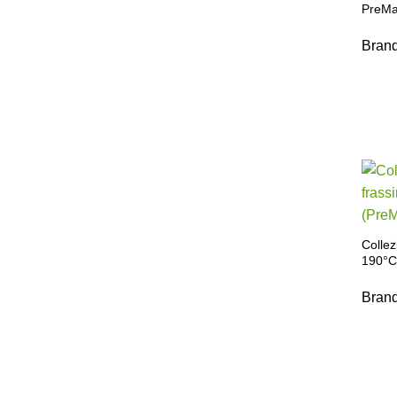
PreMa
Bran
Colle
190°C
Bran