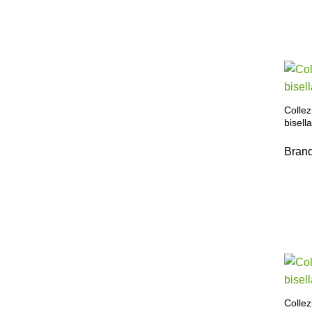
Colle
bisell
Bran
Collez