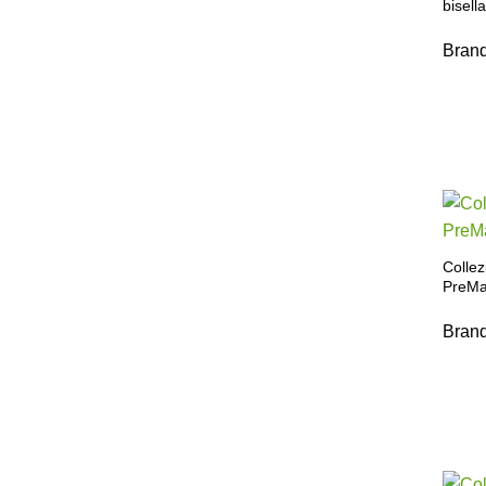
bisell
Bran
Collez
PreMa
Bran