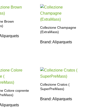
one Brown
s)
Collezione Champagne
(ExtraMass)
Aliparquets
Brand:
Aliparquets
Collezione Cratos (
SuperPreMass)
ne Colore coprente
PreMass)
Brand:
Aliparquets
Aliparquets