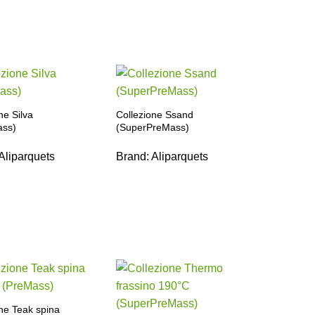
ne Silva
Collezione Ssand
ass)
(SuperPreMass)
Aliparquets
Brand:
Aliparquets
ne Teak spina