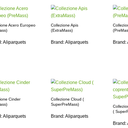
zione Acero Europeo
Collezione Apis
Collezi
ass)
(ExtraMass)
(PreMas
d:
Aliparquets
Brand:
Aliparquets
Brand:
ione Cinder
Collezione Cloud (
ass)
SuperPreMass)
Collezio
( Super
d:
Aliparquets
Brand:
Aliparquets
Brand: