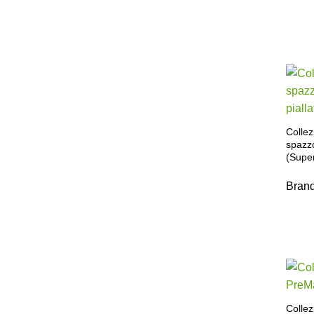
Colle
spazzo
(Supe
Bran
Collez