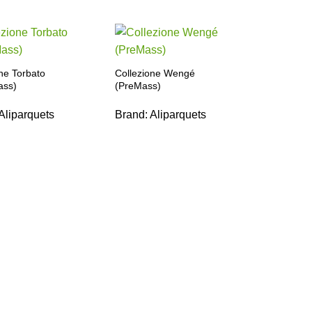
ne Torbato
Collezione Wengé
ass)
(PreMass)
Aliparquets
Brand:
Aliparquets