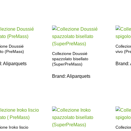
zione Doussié
Collezio
ato (PreMass)
vivo (P
Collezione Doussié
spazzolato bisellato
d:
Aliparquets
Brand:
(SuperPreMass)
Brand:
Aliparquets
ione Iroko liscio
Collezio