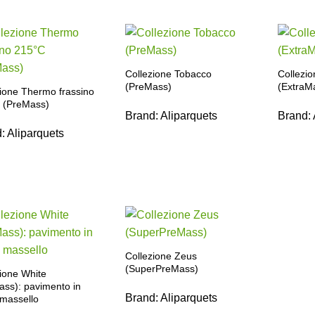
Collezione Tobacco
Collezio
(PreMass)
(ExtraM
zione Thermo frassino
 (PreMass)
Brand:
Aliparquets
Brand:
d:
Aliparquets
Collezione Zeus
(SuperPreMass)
ione White
ass): pavimento in
Brand:
Aliparquets
 massello