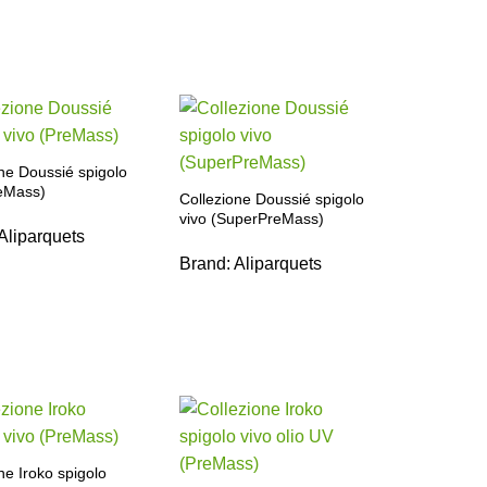
ne Doussié spigolo
reMass)
Collezione Doussié spigolo
vivo (SuperPreMass)
Aliparquets
Brand:
Aliparquets
ne Iroko spigolo