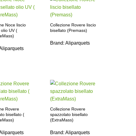
ne Noce liscio
Collezione Rovere liscio
 olio UV (
bisellato (Premass)
reMass)
Brand:
Aliparquets
Aliparquets
one Rovere
Collezione Rovere
to bisellato (
spazzolato bisellato
reMass)
(ExtraMass)
Aliparquets
Brand:
Aliparquets