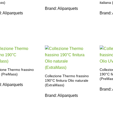
ss)
italiana
Brand:
Aliparquets
d:
Aliparquets
Brand:
zione Thermo frassino
Collezi
 (PreMass)
190°C fi
Collezione Thermo frassino
(PreMas
190°C finitura Olio naturale
d:
Aliparquets
(ExtraMass)
Brand:
Brand:
Aliparquets