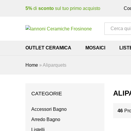
5%
di
sconto
sul tuo primo acquisto
Cod
Tutto
OUTLET CERAMICA
MOSAICI
LIST
Home
»
Aliparquets
ALI
CATEGORIE
Accessori Bagno
46
Pro
Arredo Bagno
Listelli