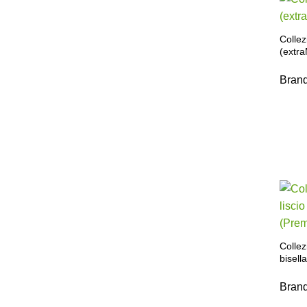
Colle
(extr
Bran
Collez
bisell
Bran