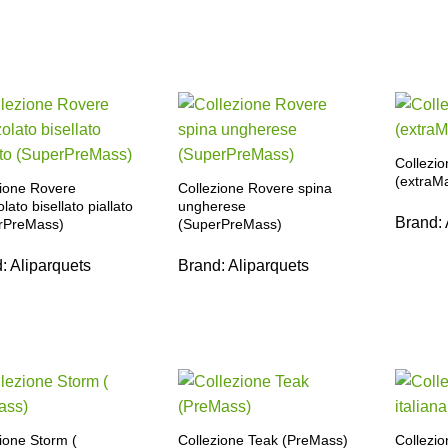
Collezio
(extraM
zione Rovere
Collezione Rovere spina
lato bisellato piallato
ungherese
Brand:
rPreMass)
(SuperPreMass)
d:
Aliparquets
Brand:
Aliparquets
ione Storm (
Collezione Teak (PreMass)
Collezio