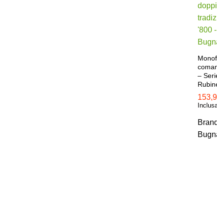
Monof
comand
– Seri
Rubin
153,
153,
Inclus
Bran
Bugn