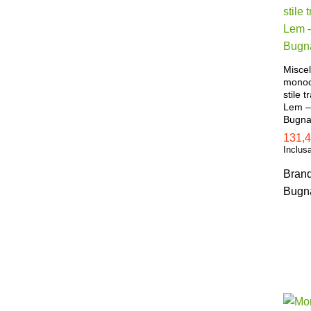
Miscel
monoc
stile 
Lem –
Bugna
131,
131,
Inclus
Bran
Bugn