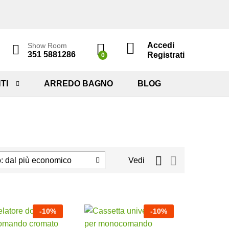
Accedi
Show Room
351 5881286
Registrati
0
TI
ARREDO BAGNO
BLOG
: dal più economico
Vedi
-
10
%
-
10
%