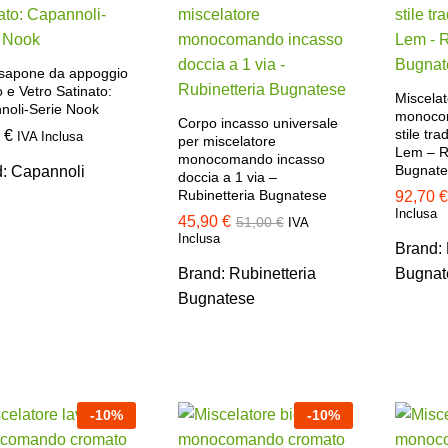
 sapone da appoggio
e Vetro Satinato:
Miscelat
noli-Serie Nook
monoco
Corpo incasso universale
stile tra
0
0
€
€
IVA Inclusa
per miscelatore
Lem – R
monocomando incasso
Bugnate
d:
Capannoli
doccia a 1 via –
Rubinetteria Bugnatese
92,70
92,70
€
€
Inclusa
45,90
45,90
€
€
51,00
51,00
€
€
IVA
Inclusa
Brand:
Brand:
Rubinetteria
Bugnat
Bugnatese
-
10
%
-
10
%