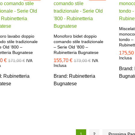
Miscelat
monoco
oro lavabo doppio
Monoforo bidet doppio
tondo –
o stile tradizionale
comando stile tradizionale
Rubinet
e Old ‘800 –
– Serie Old ‘800 –
etteria Bugnatese
Rubinetteria Bugnatese
175,50
175,50
Inclusa
90
90
€
€
155,70
155,70
€
€
171,00
171,00
€
€
173,00
173,00
€
€
IVA
IVA
a
Inclusa
Brand:
d:
Rubinetteria
Brand:
Rubinetteria
Bugnat
atese
Bugnatese
1
2
Prossima Pa