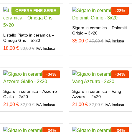
OFFERA FINE SERIE
-
22
%
Sigaro in ceramica – Dolomiti
Grigio – 3×20
Listello Piatto in ceramica –
Omega Gris – 5×20
35,00
€
45,00
€
IVA Inclusa
18,00
€
30,00
€
IVA Inclusa
-
34
%
-
34
%
Sigaro in ceramica – Azzorre
Sigaro in ceramica – Vang
Giallo – 2×20
Azzurro – 2×20
21,00
€
21,00
€
32,00
€
32,00
€
IVA Inclusa
IVA Inclusa
-
34
%
-
34
%