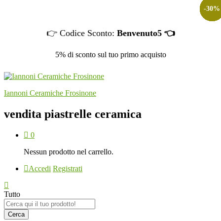
-
-
-
-
-
-
-
-
-
-
-
-
30
41
30
41
30
40
30
40
40
30
40
30
%
%
%
%
%
%
%
%
%
%
%
%
👉 Codice Sconto:
Benvenuto5 👈
5% di sconto sul tuo primo acquisto
Iannoni Ceramiche Frosinone
vendita piastrelle ceramica
0
Nessun prodotto nel carrello.
Accedi
Registrati
Tutto
Cerca