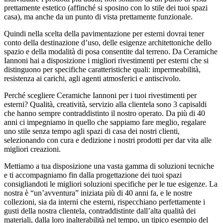
prettamente estetico (affinché si sposino con lo stile dei tuoi spazi
casa), ma anche da un punto di vista prettamente funzionale.
Quindi nella scelta della pavimentazione per esterni dovrai tener
conto della destinazione d’uso, delle esigenze architettoniche dello
spazio e della modalità di posa consentite dal terreno. Da Ceramiche
Iannoni hai a disposizione i migliori rivestimenti per esterni che si
distinguono per specifiche caratteristiche quali: impermeabilità,
resistenza ai carichi, agli agenti atmosferici e antiscivolo.
Perché scegliere Ceramiche Iannoni per i tuoi rivestimenti per
esterni? Qualità, creatività, servizio alla clientela sono 3 capisaldi
che hanno sempre contraddistinto il nostro operato. Da più di 40
anni ci impegniamo in quello che sappiamo fare meglio, regalare
uno stile senza tempo agli spazi di casa dei nostri clienti,
selezionando con cura e dedizione i nostri prodotti per dar vita alle
migliori creazioni.
Mettiamo a tua disposizione una vasta gamma di soluzioni tecniche
e ti accompagniamo fin dalla progettazione dei tuoi spazi
consigliandoti le migliori soluzioni specifiche per le tue esigenze. La
nostra è “un’avventura” iniziata più di 40 anni fa, e le nostre
collezioni, sia da interni che esterni, rispecchiano perfettamente i
gusti della nostra clientela, contraddistinte dall’alta qualità dei
materiali, dalla loro inalterabilità nel tempo, un tipico esempio del