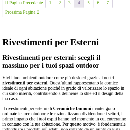
Pagina Precedente
1
2
3
4
5
6
7
Prossima Pagina
Rivestimenti per Esterni
Rivestimenti per esterni: scegli il
massimo per i tuoi spazi outdoor
Vivi i tuoi ambienti outdoor come più desideri grazie ai nostri
rivestimenti per esterni
. Quest’ultimi rappresentano la cornice
ideale di ogni abitazione poiché in grado di valorizzare lo spazio in
cui sono inseriti, contribuendo a delineare lo stile ed il design della
tua casa.
I rivestimenti per esterni di
Ceramiche Iannoni
mantengono
ordinate le aree otudoor e le razionalizzano dividendone i settori, il
primo impatto che i tuoi ospiti hanno nel momento in cui entreranno
in contatto con la tua abitazione. Per questo motivo, è fondamentale
individuare i prodotti più adatti, non soltanto da un punto di vista