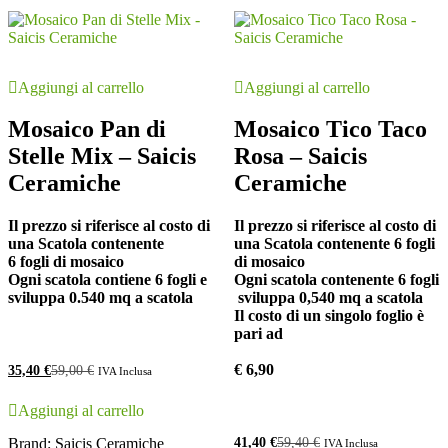
Aggiungi al carrello
Aggiungi al carrello
Mosaico Pan di
Mosaico Tico Taco
Stelle Mix – Saicis
Rosa – Saicis
Ceramiche
Ceramiche
Il prezzo si riferisce al costo di
Il prezzo si riferisce al costo di
una Scatola contenente
una Scatola contenente 6 fogli
6 fogli di mosaico
di mosaico
Ogni scatola contiene 6 fogli e
Ogni scatola contenente 6 fogli
sviluppa 0.540 mq a scatola
sviluppa 0,540 mq a scatola
Il costo di un singolo foglio è
pari ad
€ 6,90
35,40
€
59,00
€
IVA Inclusa
Aggiungi al carrello
Brand:
Saicis Ceramiche
41,40
€
59,40
€
IVA Inclusa