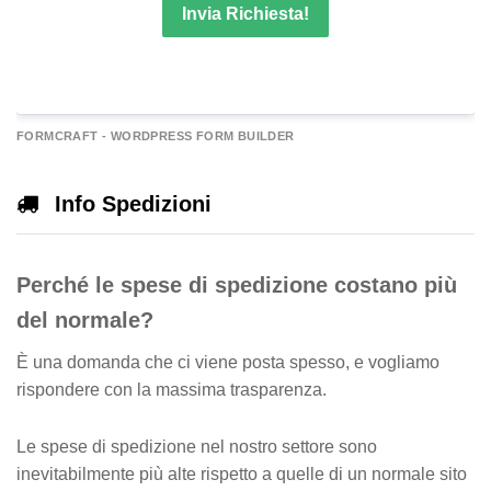
Invia Richiesta!
A
FORMCRAFT - WORDPRESS FORM BUILDER
e
r
Info Spedizioni
n
a
Perché le spese di spedizione costano più
v
e
del normale?
È una domanda che ci viene posta spesso, e vogliamo
rispondere con la massima trasparenza.
Le spese di spedizione nel nostro settore sono
inevitabilmente più alte rispetto a quelle di un normale sito