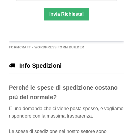
Invia Richiesta!
A
FORMCRAFT - WORDPRESS FORM BUILDER
e
r
Info Spedizioni
n
a
Perché le spese di spedizione costano
v
e
più del normale?
È una domanda che ci viene posta spesso, e vogliamo
rispondere con la massima trasparenza.
Le spese di spedizione nel nostro settore sono