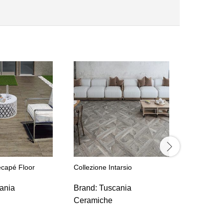
ecapé Floor
Collezione Intarsio
Collezione
ania
Brand:
Tuscania
Brand:
T
Ceramiche
Ceramic