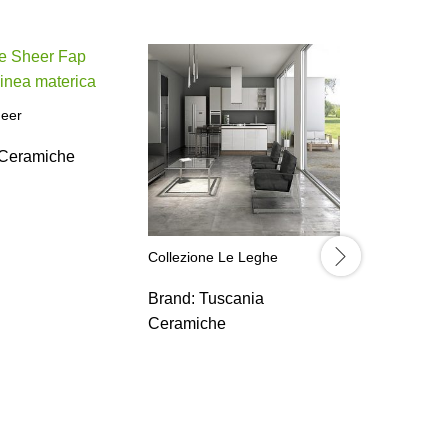
heer
Ceramiche
Collezione Le Leghe
Collezion
Brand:
Tuscania
Brand:
F
Ceramiche