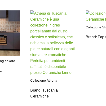
Collezione S
Brand:
Fap 
ing dekore
ia
Collezione Athena
Brand:
Tuscania
Ceramiche