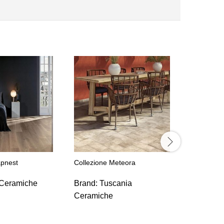
apnest
Collezione Meteora
Collezion
Ceramiche
Brand:
Tuscania
Brand:
T
Ceramiche
Ceramic