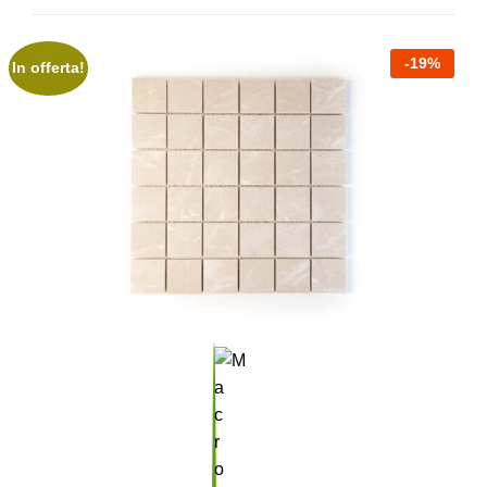
-
19
%
In offerta!