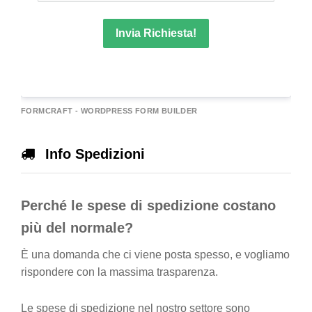
Invia Richiesta!
A
FORMCRAFT - WORDPRESS FORM BUILDER
e
r
Info Spedizioni
n
a
Perché le spese di spedizione costano
v
e
più del normale?
È una domanda che ci viene posta spesso, e vogliamo
rispondere con la massima trasparenza.
Le spese di spedizione nel nostro settore sono