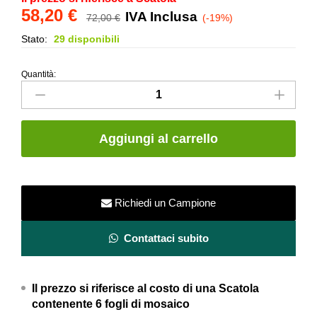
58,20
€
IVA Inclusa
72,00
€
(-19%)
Stato:
29 disponibili
Quantità:
Macromosaico
in
Gres
porcellanato
Aggiungi al carrello
su
rete
-
Beige
Richiedi un Campione
Duna
-
Contattaci subito
Roma
Diamond
Il prezzo si riferisce al costo di una Scatola
-
contenente 6 fogli di mosaico
FAP