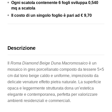
Ogni scatola contenente 6 fogli
sviluppa 0,540
Ceramiche
mq a scatola
quantity
Il costo di un singolo foglio è pari ad
€ 9,70
Descrizione
Il
Roma Diamond Beige Duna Macromosaico
è un
mosaico in gres porcellanato composto da tessere 5×5
cm dal tono beige caldo e uniforme, impreziosito da
delicate venature effetto pietra naturale. La superficie
opaca e leggermente strutturata dona un’estetica
elegante e contemporanea, perfetta per valorizzare
ambienti residenziali e commerciali.