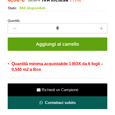
25,00
€
(-72%)
Stato:
504 disponibili
Quantità:
Mosaico
Ring
Black–
Serie
Aggiungi al carrello
Dark
Side
–
Quantità minima acquistabile 1 BOX da 6 fogli –
Fap
0,540 m2 a Box
Ceramiche
quantity
Richiedi un Campione
Contattaci subito