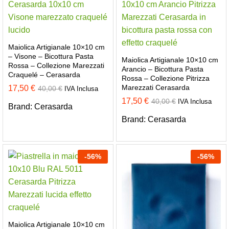
Maiolica Artigianale 10×10 cm
– Visone – Bicottura Pasta
Maiolica Artigianale 10×10 cm
Rossa – Collezione Marezzati
Arancio – Bicottura Pasta
Craquelé – Cerasarda
Rossa – Collezione Pitrizza
Marezzati Cerasarda
17,50
€
40,00
€
IVA Inclusa
17,50
€
40,00
€
IVA Inclusa
Brand:
Cerasarda
Brand:
Cerasarda
-
56
%
-
56
%
Maiolica Artigianale 10×10 cm