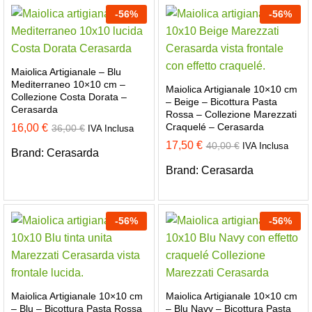
-
56
%
-
56
%
Maiolica Artigianale – Blu
Mediterraneo 10×10 cm –
Maiolica Artigianale 10×10 cm
Collezione Costa Dorata –
– Beige – Bicottura Pasta
Cerasarda
Rossa – Collezione Marezzati
Craquelé – Cerasarda
16,00
€
36,00
€
IVA Inclusa
17,50
€
40,00
€
IVA Inclusa
Brand:
Cerasarda
Brand:
Cerasarda
-
56
%
-
56
%
Maiolica Artigianale 10×10 cm
Maiolica Artigianale 10×10 cm
– Blu – Bicottura Pasta Rossa
– Blu Navy – Bicottura Pasta