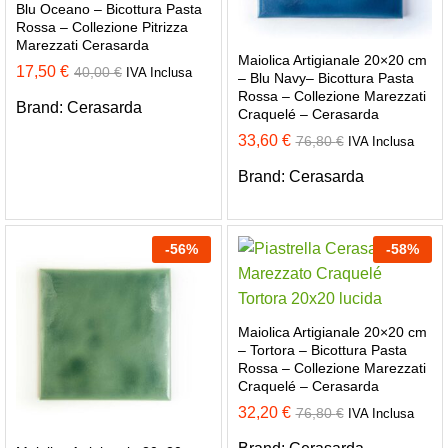
Blu Oceano – Bicottura Pasta
Rossa – Collezione Pitrizza
Marezzati Cerasarda
Maiolica Artigianale 20×20 cm
17,50
€
40,00
€
IVA Inclusa
– Blu Navy– Bicottura Pasta
Rossa – Collezione Marezzati
Brand:
Cerasarda
Craquelé – Cerasarda
33,60
€
76,80
€
IVA Inclusa
Brand:
Cerasarda
-
56
%
-
58
%
Maiolica Artigianale 20×20 cm
– Tortora – Bicottura Pasta
Rossa – Collezione Marezzati
Craquelé – Cerasarda
32,20
€
76,80
€
IVA Inclusa