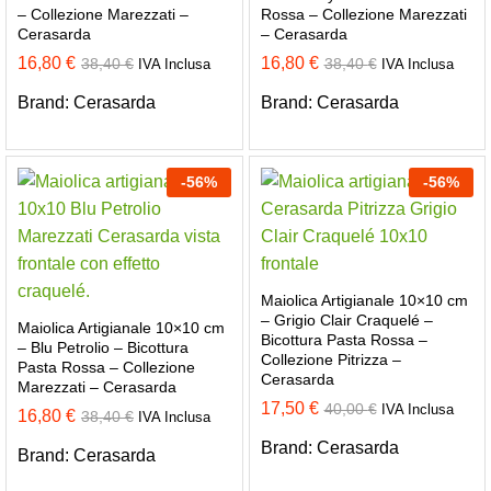
– Collezione Marezzati –
Rossa – Collezione Marezzati
Cerasarda
– Cerasarda
16,80
€
16,80
€
38,40
€
38,40
€
IVA Inclusa
IVA Inclusa
Brand:
Cerasarda
Brand:
Cerasarda
-
56
%
-
56
%
Maiolica Artigianale 10×10 cm
– Grigio Clair Craquelé –
Maiolica Artigianale 10×10 cm
Bicottura Pasta Rossa –
– Blu Petrolio – Bicottura
Collezione Pitrizza –
Pasta Rossa – Collezione
Cerasarda
Marezzati – Cerasarda
17,50
€
40,00
€
IVA Inclusa
16,80
€
38,40
€
IVA Inclusa
Brand:
Cerasarda
Brand:
Cerasarda