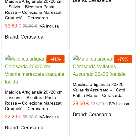
Brand:
Cerasarda
Maiolica Artigianale 20×20 cm
– Salvia – Bicottura Pasta
Rossa – Collezione Marezzati
Craquelé – Cerasarda
33,60
€
76,80
€
IVA Inclusa
Brand:
Cerasarda
-
41
%
-
79
%
Maiolica artigianale 20×20
Vallauris Azzurrato – I Cotti
Maiolica Artigianale 20×20 cm
Fatti a Mano – Cerasarda
– Visone – Bicottura Pasta
Rossa – Collezione Marezzati
28,60
€
135,20
€
IVA Inclusa
Craquelé – Cerasarda
Brand:
Cerasarda
32,20
€
55,00
€
IVA Inclusa
Brand:
Cerasarda