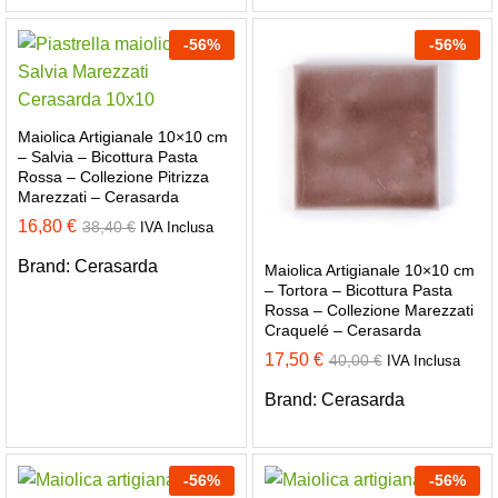
-
56
%
-
56
%
Maiolica Artigianale 10×10 cm
– Salvia – Bicottura Pasta
Rossa – Collezione Pitrizza
Marezzati – Cerasarda
16,80
€
38,40
€
IVA Inclusa
Brand:
Cerasarda
Maiolica Artigianale 10×10 cm
– Tortora – Bicottura Pasta
Rossa – Collezione Marezzati
Craquelé – Cerasarda
17,50
€
40,00
€
IVA Inclusa
Brand:
Cerasarda
-
56
%
-
56
%