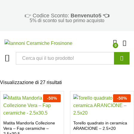
👉 Codice Sconto:
Benvenuto5 👈
5% di sconto sul tuo primo acquisto
0
Cerca
Visualizzazione di 27 risultati
-
50
%
-
50
%
Matita Mandorla Collezione
Torello quadrato in ceramica
Vera – Fap ceramiche –
ARANCIONE – 2.5×20
2.5×30.5