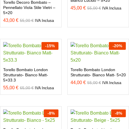
Bianco Lucido – 5×20
Torello Decoro Bombato –
Pennellato Viola Stile Vietri –
45,00
€
55,00
€
IVA Inclusa
5×20
43,00
€
55,00
€
IVA Inclusa
-
15
%
-
20
%
Torello Bombato London
Torello Bombato London
Strutturato- Bianco Matt-
Strutturato- Bianco Matt- 5×20
5×33.3
44,00
€
55,00
€
IVA Inclusa
55,00
€
65,00
€
IVA Inclusa
-
8
%
-
8
%