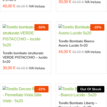
30,00
€
60,00
€
IVA Inclusa
40,00
€
80,00
€
IVA Inclusa
-
50
%
-
20
%
Torello Bombato Bianco
Avorio Lucido 5×20
44,00
€
55,00
€
IVA Inclusa
Torello bombato strutturato
VERDE PISTACCHIO – lucido
5×20
30,00
€
60,00
€
IVA Inclusa
-
22
%
Out Of Stock
Torello Bombato Liberty –