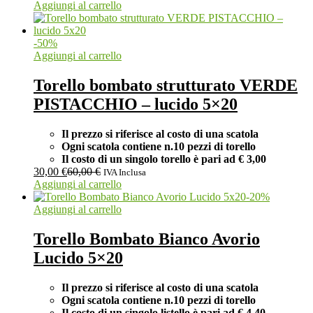
Aggiungi al carrello
-
50
%
Aggiungi al carrello
Torello bombato strutturato VERDE
PISTACCHIO – lucido 5×20
Il prezzo si riferisce al costo di una scatola
Ogni scatola contiene n.10 pezzi di torello
Il costo di un singolo torello è pari ad
€ 3,00
30,00
€
60,00
€
IVA Inclusa
Aggiungi al carrello
-
20
%
Aggiungi al carrello
Torello Bombato Bianco Avorio
Lucido 5×20
Il prezzo si riferisce al costo di una scatola
Ogni scatola contiene n.10 pezzi di torello
Il costo di un singolo listello è pari ad
€ 4,40