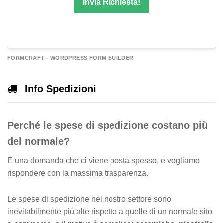
Invia Richiesta!
A
FORMCRAFT - WORDPRESS FORM BUILDER
e
r
Info Spedizioni
n
a
Perché le spese di spedizione costano più
v
e
del normale?
È una domanda che ci viene posta spesso, e vogliamo
rispondere con la massima trasparenza.
Le spese di spedizione nel nostro settore sono
inevitabilmente più alte rispetto a quelle di un normale sito