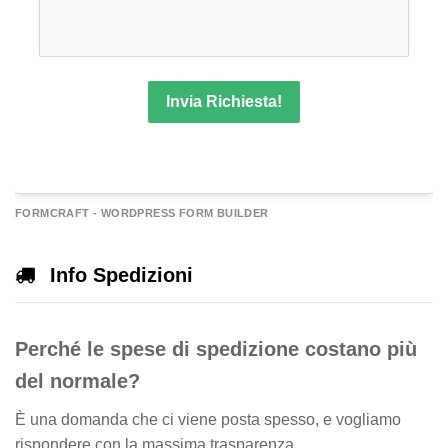
Invia Richiesta!
A
FORMCRAFT - WORDPRESS FORM BUILDER
e
r
Info Spedizioni
n
a
Perché le spese di spedizione costano più
v
e
del normale?
È una domanda che ci viene posta spesso, e vogliamo
rispondere con la massima trasparenza.