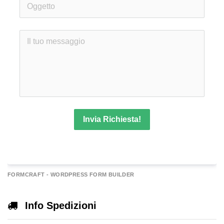
Invia Richiesta!
A
FORMCRAFT - WORDPRESS FORM BUILDER
e
r
Info Spedizioni
n
a