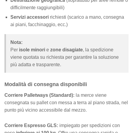
Destinazione geografica
(soprattutto per aree remote o
difficilmente raggiungibili)
Servizi accessori
richiesti (scarico a mano, consegna
ai piani, facchinaggio, ecc.)
Nota:
Per
isole minori
e
zone disagiate
, la spedizione
viene quotata su richiesta per garantire la soluzione
più adatta e trasparente.
Modalità di consegna disponibili
Corriere Palletways (Standard):
la merce viene
consegnata su pallet con messa a terra al piano strada, nel
punto più vicino accessibile dal mezzo.
Corriere Espresso GLS:
impiegato per spedizioni con
peso
inferiore ai 100 kg
. Offre una consegna rapida e