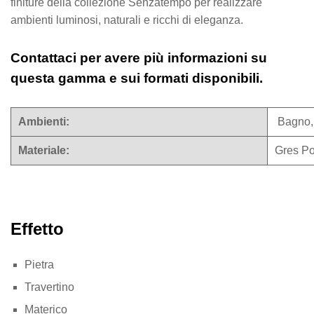
finiture della collezione Senzatempo per realizzare
ambienti luminosi, naturali e ricchi di eleganza.
Contattaci per avere più informazioni su
questa gamma e sui formati disponibili.
Ambienti:
Bagno, 
Materiale:
Gres Po
Effetto
Pietra
Travertino
Materico