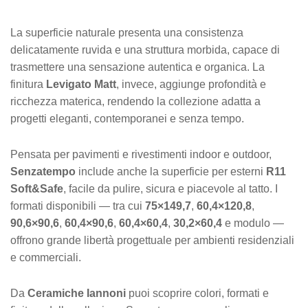
La superficie naturale presenta una consistenza
delicatamente ruvida e una struttura morbida, capace di
trasmettere una sensazione autentica e organica. La
finitura
Levigato Matt
, invece, aggiunge profondità e
ricchezza materica, rendendo la collezione adatta a
progetti eleganti, contemporanei e senza tempo.
Pensata per pavimenti e rivestimenti indoor e outdoor,
Senzatempo
include anche la superficie per esterni
R11
Soft&Safe
, facile da pulire, sicura e piacevole al tatto. I
formati disponibili — tra cui
75×149,7
,
60,4×120,8
,
90,6×90,6
,
60,4×90,6
,
60,4×60,4
,
30,2×60,4
e modulo —
offrono grande libertà progettuale per ambienti residenziali
e commerciali.
Da
Ceramiche Iannoni
puoi scoprire colori, formati e